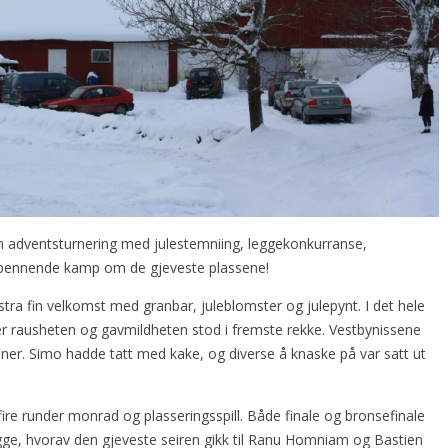
en adventsturnering med julestemniing, leggekonkurranse,
spennende kamp om de gjeveste plassene!
stra fin velkomst med granbar, juleblomster og julepynt. I det hele
 der rausheten og gavmildheten stod i fremste rekke. Vestbynissene
ner. Simo hadde tatt med kake, og diverse å knaske på var satt ut
fire runder monrad og plasseringsspill. Både finale og bronsefinale
gge, hvorav den gjeveste seiren gikk til Ranu Homniam og Bastien