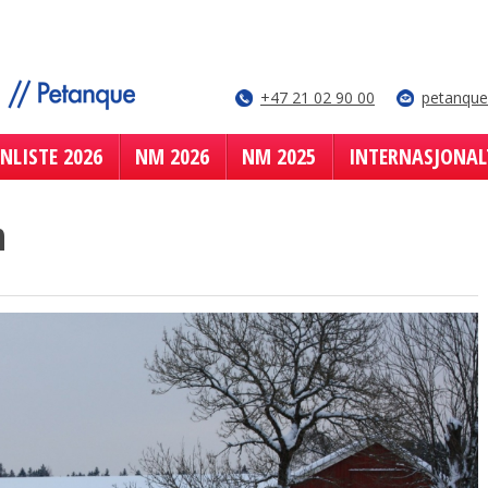
+47 21 02 90 00
petanqu
NLISTE 2026
NM 2026
NM 2025
INTERNASJONAL
n