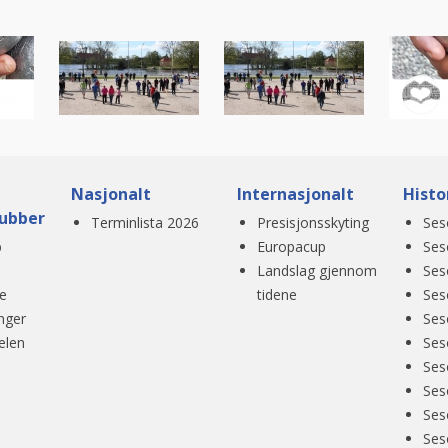
Nasjonalt
Internasjonalt
Histo
ubber
Terminlista 2026
Presisjonsskyting
Ses
b
Europacup
Ses
Landslag gjennom
Ses
e
tidene
Ses
nger
Ses
elen
Ses
Ses
Ses
Ses
Ses