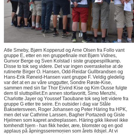
Atle Smeby, Bjørn Kopperud og Arne Olsen fra Follo vant
gruppe E, etter en ren gruppefinale mot Bjørn Vidnes,
Gunvor Berge og Sven Kolstad i siste gruppespillkamp.
Disse to tok seg videre. Det var ingen overraskelse at de
rutinerte Birger O. Hansen, Odd-Reidar Gullbrandsen og
Hans-Erik Røneid-Hansen vant gruppe F. Veldig gledelig
var det at en av våre unggutter, Sondre Røste-Kise,
sammen med sin far Thor Eivind Kise og Kim Ousse fulgte
dem til sluttspillet.En annen storfavoritt, Simo Menzhi,
Charlotte Jayer og Youssef Taoubane tok seg lett videre fra
gruppe G etter tre seire. En outsider i dag var Ståle
Baksetersveen, Roger Johansen og Peter Häring fra HPK,
men det var Cathrine Larssen, Bagher Portazedi og Gisle
Hjelmen som kapret andreplassen. Häring gikk likevel ikke
tomhendt hjem - han fikk heder, ære, blomster og en god
applaus på åpningsseremonien som årets ildsjel. At vi