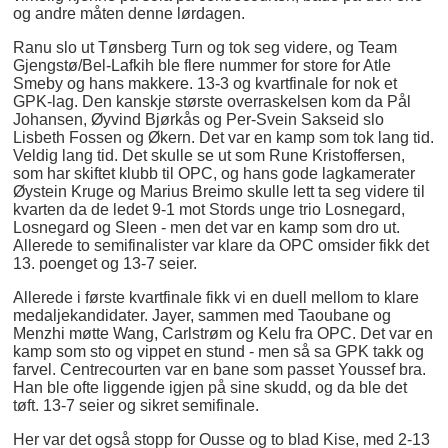
og andre måten denne lørdagen.
Ranu slo ut Tønsberg Turn og tok seg videre, og Team
Gjengstø/Bel-Lafkih ble flere nummer for store for Atle
Smeby og hans makkere. 13-3 og kvartfinale for nok et
GPK-lag. Den kanskje største overraskelsen kom da Pål
Johansen, Øyvind Bjørkås og Per-Svein Sakseid slo
Lisbeth Fossen og Økern. Det var en kamp som tok lang tid.
Veldig lang tid. Det skulle se ut som Rune Kristoffersen,
som har skiftet klubb til OPC, og hans gode lagkamerater
Øystein Kruge og Marius Breimo skulle lett ta seg videre til
kvarten da de ledet 9-1 mot Stords unge trio Losnegard,
Losnegard og Sleen - men det var en kamp som dro ut.
Allerede to semifinalister var klare da OPC omsider fikk det
13. poenget og 13-7 seier.
Allerede i første kvartfinale fikk vi en duell mellom to klare
medaljekandidater. Jayer, sammen med Taoubane og
Menzhi møtte Wang, Carlstrøm og Kelu fra OPC. Det var en
kamp som sto og vippet en stund - men så sa GPK takk og
farvel. Centrecourten var en bane som passet Youssef bra.
Han ble ofte liggende igjen på sine skudd, og da ble det
tøft. 13-7 seier og sikret semifinale.
Her var det også stopp for Ousse og to blad Kise, med 2-13