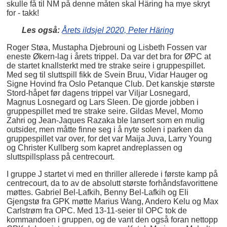
skulle få til NM på denne måten skal Häring ha mye skryt
for - takk!
Les også:
Årets ildsjel 2020, Peter Häring
Roger Støa, Mustapha Djebrouni og Lisbeth Fossen var
eneste Økern-lag i årets trippel. Da var det bra for ØPC at
de startet knallsterkt med tre strake seire i gruppespillet.
Med seg til sluttspill fikk de Svein Bruu, Vidar Hauger og
Signe Hovind fra Oslo Petanque Club. Det kanskje største
Stord-håpet før dagens trippel var Viljar Losnegard,
Magnus Losnegard og Lars Sleen. De gjorde jobben i
gruppespillet med tre strake seire. Gildas Mevel, Momo
Zahri og Jean-Jaques Razaka ble lansert som en mulig
outsider, men måtte finne seg i å nyte solen i parken da
gruppespillet var over, for det var Maija Juva, Larry Young
og Christer Kullberg som kapret andreplassen og
sluttspillsplass på centrecourt.
I gruppe J startet vi med en thriller allerede i første kamp på
centrecourt, da to av de absolutt største forhåndsfavorittene
møttes. Gabriel Bel-Lafkih, Benny Bel-Lafkih og Eli
Gjengstø fra GPK møtte Marius Wang, Andero Kelu og Max
Carlstrøm fra OPC. Med 13-11-seier til OPC tok de
kommandoen i gruppen, og de vant den også foran nettopp