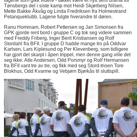
lagene som gikk videre - takket være et nytt sent drama for
Tønsbergs del i siste kamp mot Heidi Skjørberg Nilsen,
Mette Bakke Åkvåg og Linda Fredriksen fra Holmestrand
Petanqueklubb. Lagene fulgte hverandre til døren.
Ranu Hominam, Robert Pettersen og Jan Simonsen fra
GPK gjorde rent bord i gruppe C og tok seg videre sammen
med Freddy Friberg, Inger Berit Kristiansen og Rolf
Stordahl fra BFII. I gruppe D hadde mange tro på Oddvar
Karlsen, Lars Kiplesund og Per Klevenberg, som tidligere
har gjort det skarpt i åpen trippel, men denne gang ville det
seg ikke. Atle Andersen, Odd Porsmyr og Rolf Hermansen
fra BFII vant tre av tre, og fikk med seg Stord-trioen Tore
Blokhus, Odd Kvarme og Vebjørn Bjørkås til sluttspill.