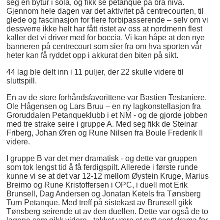
seg en bytur i sola, og fikk se petanque på bra nivå.
Gjennom hele dagen var det aktivitet på centrecourten, til
glede og fascinasjon for flere forbipasserende – selv om vi
dessverre ikke helt har fått ristet av oss at nordmenn flest
kaller det vi driver med for boccia. Vi kan håpe at den nye
banneren på centrecourt som sier fra om hva sporten vår
heter kan få ryddet opp i akkurat den biten på sikt.
44 lag ble delt inn i 11 puljer, der 22 skulle videre til
sluttspill.
En av de store forhåndsfavorittene var Bastien Testaniere,
Ole Hågensen og Lars Bruu – en ny lagkonstellasjon fra
Groruddalen Petanqueklubb i et NM - og de gjorde jobben
med tre strake seire i gruppe A. Med seg fikk de Steinar
Friberg, Johan Øren og Rune Nilsen fra Boule Frederik II
videre.
I gruppe B var det mer dramatisk - og dette var gruppen
som tok lengst tid å få ferdigspilt. Allerede i første runde
kunne vi se at det var 12-12 mellom Øystein Kruge, Marius
Breimo og Rune Kristoffersen i OPC, i duell mot Erik
Brunsell, Dag Andersen og Jonatan Ketels fra Tønsberg
Turn Petanque. Med treff på sistekast av Brunsell gikk
Tønsberg seirende ut av den duellen. Dette var også de to