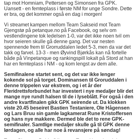
tap mot Homniam, Pettersen og Simonsen fra GPK.
Uansett - en femteplass i første NM for unge Sondre. Dette
er bra, og det kommer også en dag i morgen!
Vi streamet kampen mellom Team Sakseid mot Team
Gjengstø på petanque.no på Facebook, og selv om
vestlendingene tok ledelsen 1-0, var det ikke noen tvil om
hvor seieren skulle gå denne gang. Det var nesten
spennende frem til Grorruddalen ledet 5-3, men da var det
takk og farvel. 13-3 - men Øyvind Bjørkås kan nå fortelle
både på Vinpetanque og rankingspill lokalt på Stord at han
har en femteplass i NM - og kom lengst av dem alle.
Semifinalene startet sent, og det var ikke lenger
kokende sol på torget. Dominansen til Groruddalen i
denne trippelen var ekstrem, og i et år der
Fleridrettsforbundet har investert i nye medaljer blir det
mange nye rundt halsen til de i lyseblått. For også i den
andre kvartfinalen gikk GPK seirende ut. Da klokken
viste 20.45 beseiret Bastien Testaniere, Ole Hågensen
og Lars Bruu sin gamle lagkamerat Rune Kristoffersen
og hans nye makkere. Dermed ble det to rene GPK-
semifinaler. Samtlige medaljer skulle gå til GPK denne
lørdagen, og alle har noe å revansjere på søndag!