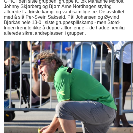
GPK. I den siste gruppen, gruppe K, tok Marianne Moholt,
Johnny Skjørberg og Bjørn Arne Nordhagen styring
allerede fra første kamp, og vant samtlige tre. De avsluttet
med å slå Per-Svein Sakseid, Pål Johansen og Øyvind
Bjørkås hele 13-0 i siste gruppespillskamp - men Stord-
trioen trengte ikke å deppe altfor lenge – de hadde nemlig
allerede sikret andreplassen i gruppen.