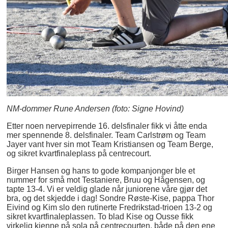
NM-dommer Rune Andersen (foto: Signe Hovind)
Etter noen nervepirrende 16. delsfinaler fikk vi åtte enda
mer spennende 8. delsfinaler. Team Carlstrøm og Team
Jayer vant hver sin mot Team Kristiansen og Team Berge,
og sikret kvartfinaleplass på centrecourt.
Birger Hansen og hans to gode kompanjonger ble et
nummer for små mot Testaniere, Bruu og Hågensen, og
tapte 13-4. Vi er veldig glade når juniorene våre gjør det
bra, og det skjedde i dag! Sondre Røste-Kise, pappa Thor
Eivind og Kim slo den rutinerte Fredrikstad-trioen 13-2 og
sikret kvartfinaleplassen. To blad Kise og Ousse fikk
virkelig kjenne på sola på centrecourten, både på den ene