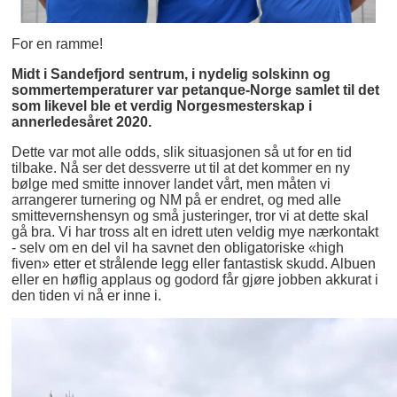
For en ramme!
Midt i Sandefjord sentrum, i nydelig solskinn og
sommertemperaturer var petanque-Norge samlet til det
som likevel ble et verdig Norgesmesterskap i
annerledesåret 2020.
Dette var mot alle odds, slik situasjonen så ut for en tid
tilbake. Nå ser det dessverre ut til at det kommer en ny
bølge med smitte innover landet vårt, men måten vi
arrangerer turnering og NM på er endret, og med alle
smittevernshensyn og små justeringer, tror vi at dette skal
gå bra. Vi har tross alt en idrett uten veldig mye nærkontakt
- selv om en del vil ha savnet den obligatoriske «high
fiven» etter et strålende legg eller fantastisk skudd. Albuen
eller en høflig applaus og godord får gjøre jobben akkurat i
den tiden vi nå er inne i.