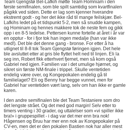
Team Gjengstø Bel-Lafkih møtte Team Homniam i den
første semifinalen, som ble spilt samtidig som kvartfinalen
pågikk ved siden. Dette er lag som kjenner hverandre
ekstremt godt - og her det ikke råd til mange feilskjær. Bel-
Lafkihs ledet på et tidspunkt 5-2, men så snudde kampen,
og Hominam og hennes makkere tok de neste fem og gikk
opp i en 8-5 ledelse. Pettersen kunne fortelle at året i år var
en opptur - for i fjor tok han ingen medalje (han var ikke
med!). Det ble det denne gang - bronse. For etter å ha
utlignet til 8-8 tok Team Gjengstø føringen igjen. Det hele
ble avsluttet etter at gris ble flyttet helt ned til linjen. Eli la
seg inn, Robert fikk etterhvert fjernet, men så kom også
Gabriel ned igjen. Familien var i det umulige hjørnet, og
sikret sin første NM-finale i trippel. Skulle ventetiden
endelig være over, og Kongepokalen endelig gå til
familielaget? Eli og Benny har begge vunnet, men for
Gabriel har ventetiden vært lang, selv om han ikke er gamle
karen.
I den andre semifinalen ble det Team Testaniere som dro
det lengste strået. Og det med god margin! Selv etter to
timers venting i 30 grader, og uttalelser som «vi spiller ikke
bra!» i gruppespillet - i dag var det mer enn bra nok!
Hågensen og Bruu har mer enn nok av Kongepokaler på
CV-en, men det er den pokalen Bastien nok har aller mest