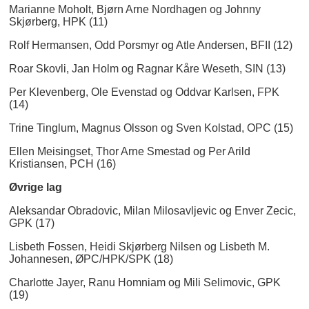
Marianne Moholt, Bjørn Arne Nordhagen og Johnny
Skjørberg, HPK (11)
Rolf Hermansen, Odd Porsmyr og Atle Andersen, BFII (12)
Roar Skovli, Jan Holm og Ragnar Kåre Weseth, SIN (13)
Per Klevenberg, Ole Evenstad og Oddvar Karlsen, FPK
(14)
Trine Tinglum, Magnus Olsson og Sven Kolstad, OPC (15)
Ellen Meisingset, Thor Arne Smestad og Per Arild
Kristiansen, PCH (16)
Øvrige lag
Aleksandar Obradovic, Milan Milosavljevic og Enver Zecic,
GPK (17)
Lisbeth Fossen, Heidi Skjørberg Nilsen og Lisbeth M.
Johannesen, ØPC/HPK/SPK (18)
Charlotte Jayer, Ranu Homniam og Mili Selimovic, GPK
(19)