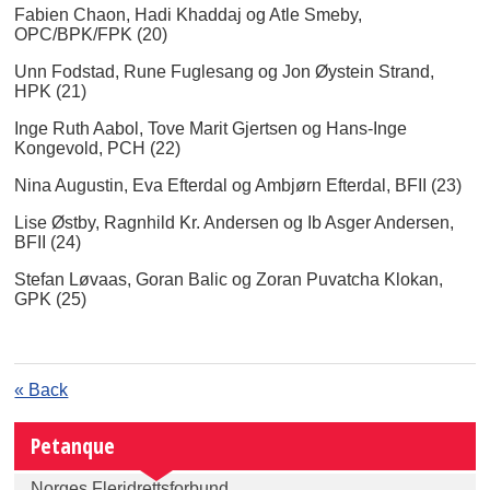
Fabien Chaon, Hadi Khaddaj og Atle Smeby,
OPC/BPK/FPK (20)
Unn Fodstad, Rune Fuglesang og Jon Øystein Strand,
HPK (21)
Inge Ruth Aabol, Tove Marit Gjertsen og Hans-Inge
Kongevold, PCH (22)
Nina Augustin, Eva Efterdal og Ambjørn Efterdal, BFII (23)
Lise Østby, Ragnhild Kr. Andersen og Ib Asger Andersen,
BFII (24)
Stefan Løvaas, Goran Balic og Zoran Puvatcha Klokan,
GPK (25)
« Back
Petanque
Norges Fleridrettsforbund