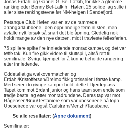
Jonas Erdahl og Gabriel G. Bel-Lafkih, for ikke å glemme
rankingleder Benny Bel-Lafkih i Hølen. 25 solide lag stilte i
aller siste rankingstevne før NM-helgen i Sandefjord.
Petanque Club Hølen var en av de rammede
arrangørklubbene i den opprinnelige terminlisten, men
avtalte nytt forsøk så snart det ble åpning. Gledelig nok
holdt mange av den nye datoen, midt i travleste fellesferien.
75 spillere spilte fire innledende monradkamper, og det var
tøffe tak: Kun fire gikk videre til sluttspill, altså rett til
semifinale. Øvrige kjempet for å kunne beholde rangering
etter innledende.
Oddetallet ga walkovermatcher, og
Erdahl/Kristoffersen/Breimo fikk gratisseier i første kamp.
Med seier i to øvrige kamper holdt dette til fjerdeplass.
Tapet kom mot Erdahl junior og hans team som endte som
tredje beste lag etter monradrundene. Deres tap var mot
Hågensen/Bruu/Testaniere som var ubeseirede på topp.
Ubeseirede var også Carlstrøm/Menzhi/Taoubane.
Se alle resultater: (
Åpne dokument
)
Semifinaler: