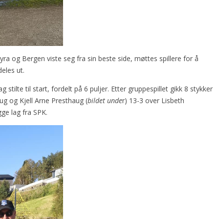
a og Bergen viste seg fra sin beste side, møttes spillere for å
eles ut.
stilte til start, fordelt på 6 puljer. Etter gruppespillet gikk 8 stykker
aug og Kjell Arne Presthaug (
bildet unde
r) 13-3 over Lisbeth
gge lag fra SPK.