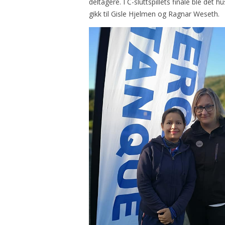
deltagere. I C-sluttspillets finale ble det
gikk til Gisle Hjelmen og Ragnar Weseth.