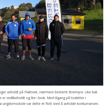
ringer avholdt på Flaktveit, nærmere bestemt Breimyra. Like bak
er vedlikeholdt og lite i bruk. Med tilgang på toaletter i
ra ungdomsskole var dette et flott sted å avholde konkurransen.