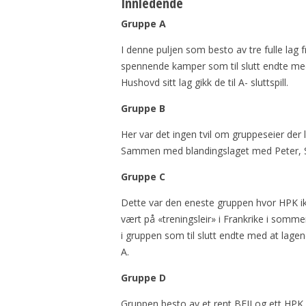
Innledende
Gruppe A
I denne puljen som besto av tre fulle lag f
spennende kamper som til slutt endte me
Hushovd sitt lag gikk de til A- sluttspill.
Gruppe B
Her var det ingen tvil om gruppeseier der 
Sammen med blandingslaget med Peter, Svei
Gruppe C
Dette var den eneste gruppen hvor HPK i
vært på «treningsleir» i Frankrike i somm
i gruppen som til slutt endte med at lagene
A.
Gruppe D
Gruppen besto av et rent BFII og ett HPK