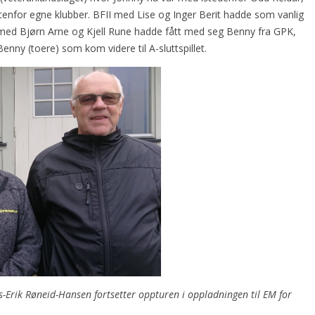
nfor egne klubber. BFII med Lise og Inger Berit hadde som vanlig
ed Bjørn Arne og Kjell Rune hadde fått med seg Benny fra GPK,
ny (toere) som kom videre til A-sluttspillet.
-Erik Røneid-Hansen fortsetter oppturen i oppladningen til EM for