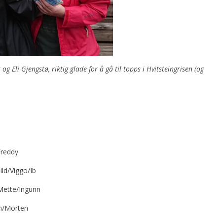
og Eli Gjengstø, riktig glade for å gå til topps i Hvitsteingrisen (og
Freddy
ld/Viggo/Ib
Mette/Ingunn
n/Morten