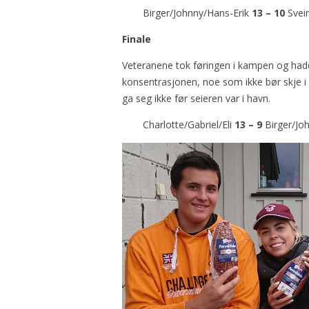
Birger/Johnny/Hans-Erik
13 – 10
Svei
Finale
Veteranene tok føringen i kampen og hadd
konsentrasjonen, noe som ikke bør skje i 
ga seg ikke før seieren var i havn.
Charlotte/Gabriel/Eli
13 – 9
Birger/Jo