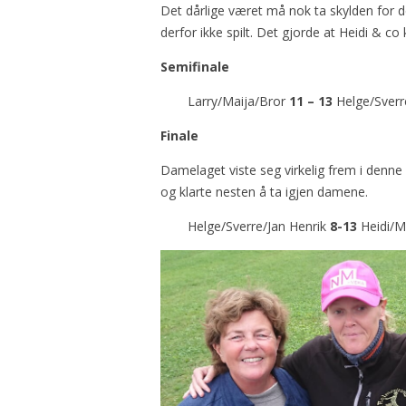
Det dårlige været må nok ta skylden for de 
derfor ikke spilt. Det gjorde at Heidi & co k
Semifinale
Larry/Maija/Bror
11 – 13
Helge/Sverr
Finale
Damelaget viste seg virkelig frem i denne
og klarte nesten å ta igjen damene.
Helge/Sverre/Jan Henrik
8-13
Heidi/M