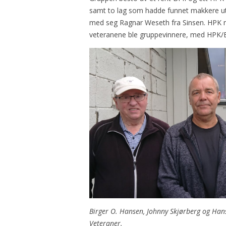
samt to lag som hadde funnet makkere ute
med seg Ragnar Weseth fra Sinsen. HPK m
veteranene ble gruppevinnere, med HPK/Ben
Birger O. Hansen, Johnny Skjørberg og Hans
Veteraner.