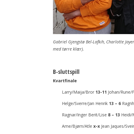
Gabriel Gjengstø Bel-Lafkih, Charlotte Jayer 
med tørre klær).
B-sluttspill
Kvartfinale
Larry/Maija/Bror
13-11
Johan/Rune/
Helge/Sverre/Jan Henrik
13 – 6
Ragnhi
Ragnar/Inger Berit/Lise
8 – 13
Heidi/
Arne/Bjørn/Atle
x-x
Jean Jaques/Svei