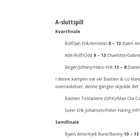
A-sluttspill
Kvartfinale
Rolf/Jan Erik/Arnstein
8 – 13
Bjørn Ar
Atle/Rolf/Odd
9 – 13
Charlotte/Gabriel
Birger/Johnny/Hans-Erik
13 – 8
Daniel
I denne kampen var vel Bastien & co klare 
overraskelser, denne gangen skjedde det 
Bastien Testaniere (GPK)/Max Ola Ca
Svein Erik Johansen/Peter Häring (H
Semifinale
Bjørn Arne/Kjell Rune/Benny
10 – 13