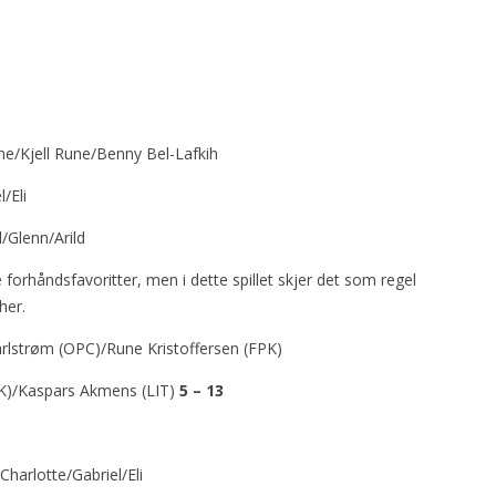
ne/Kjell Rune/Benny Bel-Lafkih
/Eli
/Glenn/Arild
forhåndsfavoritter, men i dette spillet skjer det som regel
her.
rlstrøm (OPC)/Rune Kristoffersen (FPK)
PK)/Kaspars Akmens (LIT)
5 – 13
Charlotte/Gabriel/Eli