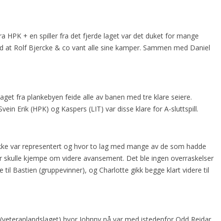
ra HPK + en spiller fra det fjerde laget var det duket for mange
d at Rolf Bjercke & co vant alle sine kamper. Sammen med Daniel
laget fra plankebyen feide alle av banen med tre klare seiere.
n Erik (HPK) og Kaspers (LIT) var disse klare for A-sluttspill.
kke var representert og hvor to lag med mange av de som hadde
er skulle kjempe om videre avansement. Det ble ingen overraskelser
 til Bastien (gruppevinner), og Charlotte gikk begge klart videre til
 (veteranlandslaget) hvor Johnny nå var med istedenfor Odd Reidar,