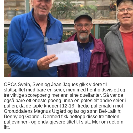
OPCs Svein, Sven og Jean Jaques gikk videre til
sluttspillet med bare en seier, men med henholdsvis ett og
tre viktige scorepoeng mer enn sine duellanter. Så var de
også bare ett eneste poeng unna en potesielt andre seier i
puljen, da de tapte knepent 12-13 i tredje puljematch mot
Groruddalens Magnus Utgård og far og sønn Bel-Lafkih;
Benny og Gabriel. Dermed fikk nettopp disse tre tittelen
puljevinner - og enda gjevere tittel til slutt. Mer om det om
litt.