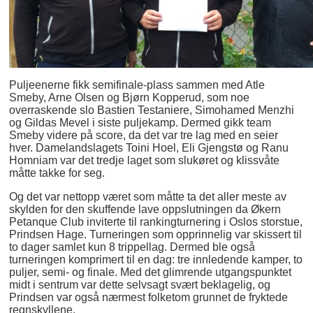
Puljeenerne fikk semifinale-plass sammen med Atle
Smeby, Arne Olsen og Bjørn Kopperud, som noe
overraskende slo Bastien Testaniere, Simohamed Menzhi
og Gildas Mevel i siste puljekamp. Dermed gikk team
Smeby videre på score, da det var tre lag med en seier
hver. Damelandslagets Toini Hoel, Eli Gjengstø og Ranu
Homniam var det tredje laget som slukøret og klissvåte
måtte takke for seg.
Og det var nettopp været som måtte ta det aller meste av
skylden for den skuffende lave oppslutningen da Økern
Petanque Club inviterte til rankingturnering i Oslos storstue,
Prindsen Hage. Turneringen som opprinnelig var skissert til
to dager samlet kun 8 trippellag. Dermed ble også
turneringen komprimert til en dag: tre innledende kamper, to
puljer, semi- og finale. Med det glimrende utgangspunktet
midt i sentrum var dette selvsagt svært beklagelig, og
Prindsen var også nærmest folketom grunnet de fryktede
regnskyllene.