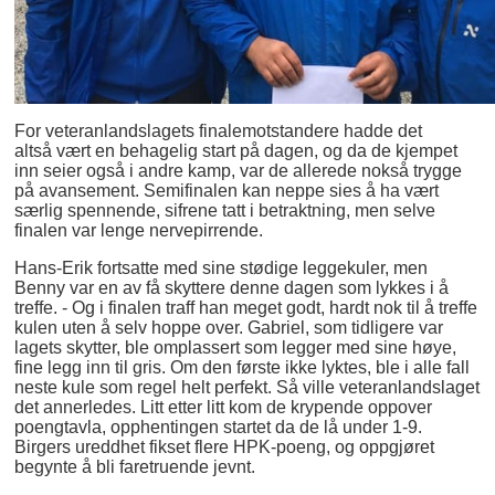
For veteranlandslagets finalemotstandere hadde det
altså vært en behagelig start på dagen, og da de kjempet
inn seier også i andre kamp, var de allerede nokså trygge
på avansement. Semifinalen kan neppe sies å ha vært
særlig spennende, sifrene tatt i betraktning, men selve
finalen var lenge nervepirrende.
Hans-Erik fortsatte med sine stødige leggekuler, men
Benny var en av få skyttere denne dagen som lykkes i å
treffe. - Og i finalen traff han meget godt, hardt nok til å treffe
kulen uten å selv hoppe over. Gabriel, som tidligere var
lagets skytter, ble omplassert som legger med sine høye,
fine legg inn til gris. Om den første ikke lyktes, ble i alle fall
neste kule som regel helt perfekt. Så ville veteranlandslaget
det annerledes. Litt etter litt kom de krypende oppover
poengtavla, opphentingen startet da de lå under 1-9.
Birgers ureddhet fikset flere HPK-poeng, og oppgjøret
begynte å bli faretruende jevnt.