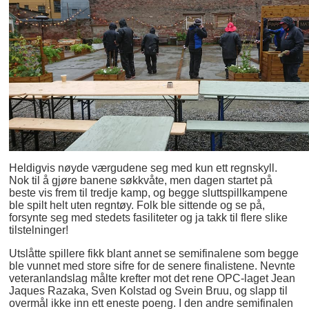
Heldigvis nøyde værgudene seg med kun ett regnskyll.
Nok til å gjøre banene søkkvåte, men dagen startet på
beste vis frem til tredje kamp, og begge sluttspillkampene
ble spilt helt uten regntøy. Folk ble sittende og se på,
forsynte seg med stedets fasiliteter og ja takk til flere slike
tilstelninger!
Utslåtte spillere fikk blant annet se semifinalene som begge
ble vunnet med store sifre for de senere finalistene. Nevnte
veteranlandslag målte krefter mot det rene OPC-laget Jean
Jaques Razaka, Sven Kolstad og Svein Bruu, og slapp til
overmål ikke inn ett eneste poeng. I den andre semifinalen