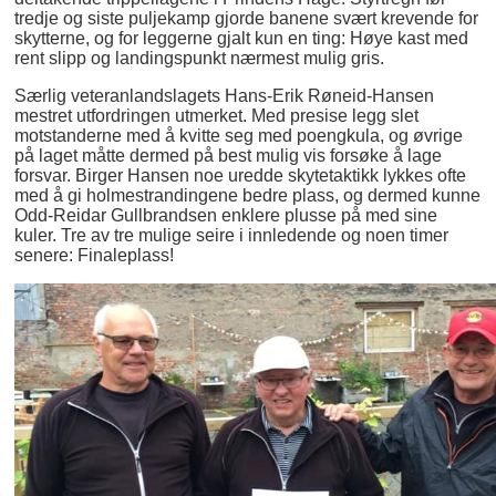
tredje og siste puljekamp gjorde banene svært krevende for
skytterne, og for leggerne gjalt kun en ting: Høye kast med
rent slipp og landingspunkt nærmest mulig gris.
Særlig veteranlandslagets Hans-Erik Røneid-Hansen
mestret utfordringen utmerket. Med presise legg slet
motstanderne med å kvitte seg med poengkula, og øvrige
på laget måtte dermed på best mulig vis forsøke å lage
forsvar. Birger Hansen noe uredde skytetaktikk lykkes ofte
med å gi holmestrandingene bedre plass, og dermed kunne
Odd-Reidar Gullbrandsen enklere plusse på med sine
kuler. Tre av tre mulige seire i innledende og noen timer
senere: Finaleplass!