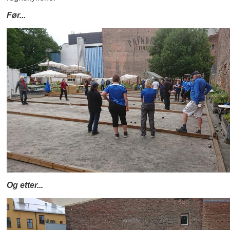
Før...
Og etter...