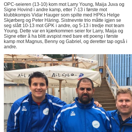
OPC-seieren (13-10) kom mot Larry Young, Maija Juva og
Signe Hovind i andre kamp, etter 7-13 i første mot
klubbkompis Vidar Hauger som spilte med HPKs Helge
Skjørberg og Peter Häring. Sistnevnte trio måtte igjen se
seg slått 10-13 mot GPK i andre, og 5-13 i tredje mot team
Young. Dette var en kjærkommen seier for Larry, Maija og
Signe etter å ha blitt avspist med bare ett poeng i første
kamp mot Magnus, Benny og Gabriel, og deretter tap også i
andre.