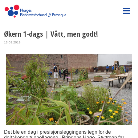
Økern 1-dags | Vått, men godt!
13.08.2019
Det ble en dag i presisjonsleggingens tegn for de
deltakende trippellagene i Prindens Hage. Styrtregn før