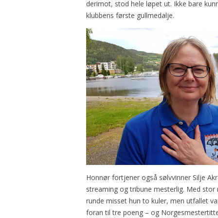
derimot, stod hele løpet ut. Ikke bare kunn
klubbens første gullmedalje.
Honnør fortjener også sølvvinner Silje Akre ti
streaming og tribune mesterlig. Med stor ro
runde misset hun to kuler, men utfallet var l
foran til tre poeng – og Norgesmestertitte