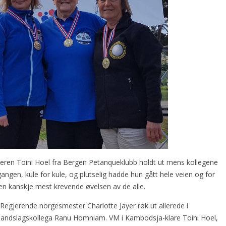
leren Toini Hoel fra Bergen Petanqueklubb holdt ut mens kollegene
gangen, kule for kule, og plutselig hadde hun gått hele veien og for
 den kanskje mest krevende øvelsen av de alle.
 Regjerende norgesmester Charlotte Jayer røk ut allerede i
in landslagskollega Ranu Homniam. VM i Kambodsja-klare Toini Hoel,