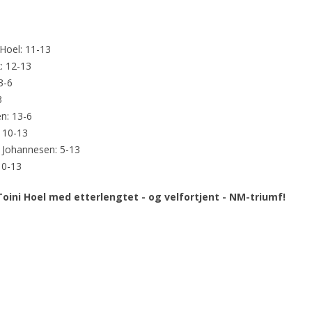
 Hoel: 11-13
: 12-13
3-6
3
en: 13-6
: 10-13
h Johannesen: 5-13
 0-13
oini Hoel med etterlengtet - og velfortjent - NM-triumf!