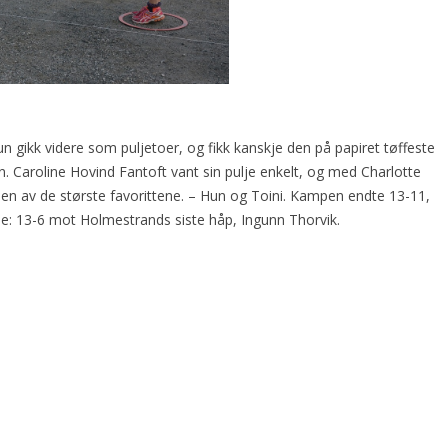
un gikk videre som puljetoer, og fikk kanskje den på papiret tøffeste
n. Caroline Hovind Fantoft vant sin pulje enkelt, og med Charlotte
 en av de største favorittene. – Hun og Toini. Kampen endte 13-11,
de: 13-6 mot Holmestrands siste håp, Ingunn Thorvik.