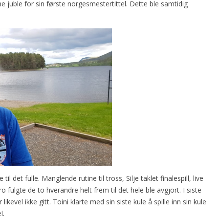
e juble for sin første norgesmestertittel. Dette ble samtidig
l det fulle. Manglende rutine til tross, Silje taklet finalespill, live
 fulgte de to hverandre helt frem til det hele ble avgjort. I siste
ikevel ikke gitt. Toini klarte med sin siste kule å spille inn sin kule
l.