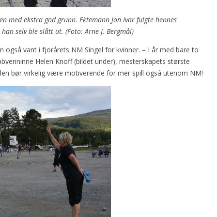
gen med ekstra god grunn. Ektemann Jon Ivar fulgte hennes
 han selv ble slått ut. (Foto: Arne J. Bergmål)
n også vant i fjorårets NM Singel for kvinner. – I år med bare to
bbvenninne Helen Knoff (bildet under), mesterskapets største
elen bør virkelig være motiverende for mer spill også utenom NM!