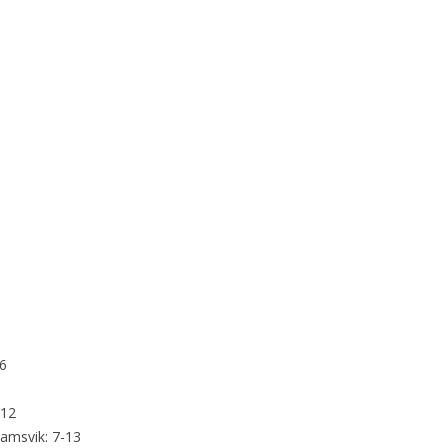
-6
-12
Ramsvik: 7-13