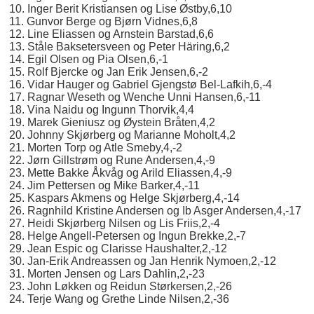
10. Inger Berit Kristiansen og Lise Østby,6,10
11. Gunvor Berge og Bjørn Vidnes,6,8
12. Line Eliassen og Arnstein Barstad,6,6
13. Ståle Baksetersveen og Peter Häring,6,2
14. Egil Olsen og Pia Olsen,6,-1
15. Rolf Bjercke og Jan Erik Jensen,6,-2
16. Vidar Hauger og Gabriel Gjengstø Bel-Lafkih,6,-4
17. Ragnar Weseth og Wenche Unni Hansen,6,-11
18. Vina Naidu og Ingunn Thorvik,4,4
19. Marek Gieniusz og Øystein Bråten,4,2
20. Johnny Skjørberg og Marianne Moholt,4,2
21. Morten Torp og Atle Smeby,4,-2
22. Jørn Gillstrøm og Rune Andersen,4,-9
23. Mette Bakke Åkvåg og Arild Eliassen,4,-9
24. Jim Pettersen og Mike Barker,4,-11
25. Kaspars Akmens og Helge Skjørberg,4,-14
26. Ragnhild Kristine Andersen og Ib Asger Andersen,4,-17
27. Heidi Skjørberg Nilsen og Lis Friis,2,-4
28. Helge Angell-Petersen og Ingun Brekke,2,-7
29. Jean Espic og Clarisse Haushalter,2,-12
30. Jan-Erik Andreassen og Jan Henrik Nymoen,2,-12
31. Morten Jensen og Lars Dahlin,2,-23
23. John Løkken og Reidun Størkersen,2,-26
24. Terje Wang og Grethe Linde Nilsen,2,-36