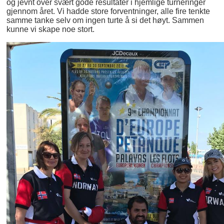
og jevnt over svært gode resultater i hjemlige turneringer
gjennom året. Vi hadde store forventninger, alle fire tenkte
samme tanke selv om ingen turte å si det høyt. Sammen
kunne vi skape noe stort.