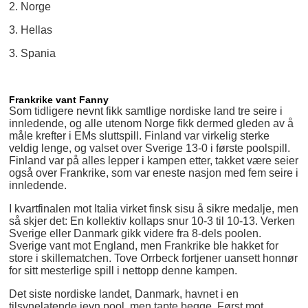
2. Norge
3. Hellas
3. Spania
Frankrike vant Fanny
Som tidligere nevnt fikk samtlige nordiske land tre seire i
innledende, og alle utenom Norge fikk dermed gleden av å
måle krefter i EMs sluttspill. Finland var virkelig sterke
veldig lenge, og valset over Sverige 13-0 i første poolspill.
Finland var på alles lepper i kampen etter, takket være seier
også over Frankrike, som var eneste nasjon med fem seire i
innledende.
I kvartfinalen mot Italia virket finsk sisu å sikre medalje, men
så skjer det: En kollektiv kollaps snur 10-3 til 10-13. Verken
Sverige eller Danmark gikk videre fra 8-dels poolen.
Sverige vant mot England, men Frankrike ble hakket for
store i skillematchen. Tove Orrbeck fortjener uansett honnør
for sitt mesterlige spill i nettopp denne kampen.
Det siste nordiske landet, Danmark, havnet i en
tilsynelatende jevn pool, men tapte begge. Først mot