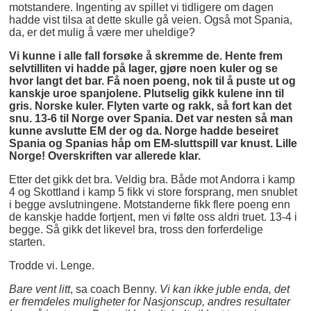
motstandere. Ingenting av spillet vi tidligere om dagen
hadde vist tilsa at dette skulle gå veien. Også mot Spania,
da, er det mulig å være mer uheldige?
Vi kunne i alle fall forsøke å skremme de. Hente frem
selvtilliten vi hadde på lager, gjøre noen kuler og se
hvor langt det bar. Få noen poeng, nok til å puste ut og
kanskje uroe spanjolene. Plutselig gikk kulene inn til
gris. Norske kuler. Flyten varte og rakk, så fort kan det
snu. 13-6 til Norge over Spania. Det var nesten så man
kunne avslutte EM der og da. Norge hadde beseiret
Spania og Spanias håp om EM-sluttspill var knust. Lille
Norge! Overskriften var allerede klar.
Etter det gikk det bra. Veldig bra. Både mot Andorra i kamp
4 og Skottland i kamp 5 fikk vi store forsprang, men snublet
i begge avslutningene. Motstanderne fikk flere poeng enn
de kanskje hadde fortjent, men vi følte oss aldri truet. 13-4 i
begge. Så gikk det likevel bra, tross den forferdelige
starten.
Trodde vi. Lenge.
Bare vent litt
, sa coach Benny.
Vi kan ikke juble enda, det
er fremdeles muligheter for Nasjonscup, andres resultater