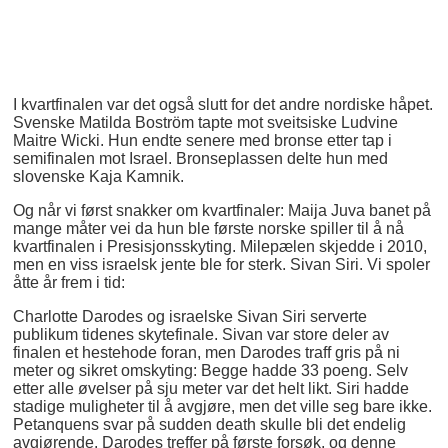
I kvartfinalen var det også slutt for det andre nordiske håpet.
Svenske Matilda Boström tapte mot sveitsiske Ludvine
Maitre Wicki. Hun endte senere med bronse etter tap i
semifinalen mot Israel. Bronseplassen delte hun med
slovenske Kaja Kamnik.
Og når vi først snakker om kvartfinaler: Maija Juva banet på
mange måter vei da hun ble første norske spiller til å nå
kvartfinalen i Presisjonsskyting. Milepælen skjedde i 2010,
men en viss israelsk jente ble for sterk. Sivan Siri. Vi spoler
åtte år frem i tid:
Charlotte Darodes og israelske Sivan Siri serverte
publikum tidenes skytefinale. Sivan var store deler av
finalen et hestehode foran, men Darodes traff gris på ni
meter og sikret omskyting: Begge hadde 33 poeng. Selv
etter alle øvelser på sju meter var det helt likt. Siri hadde
stadige muligheter til å avgjøre, men det ville seg bare ikke.
Petanquens svar på sudden death skulle bli det endelig
avgjørende. Darodes treffer på første forsøk, og denne