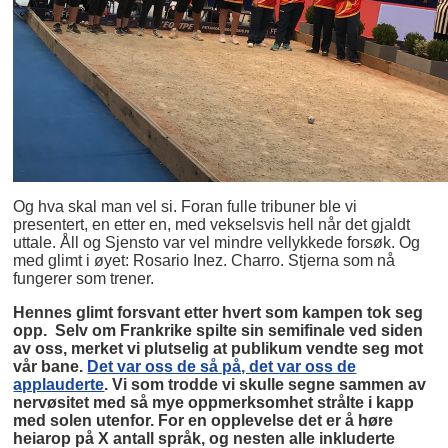
Og hva skal man vel si. Foran fulle tribuner ble vi
presentert, en etter en, med vekselsvis hell når det gjaldt
uttale. Åll og Sjensto var vel mindre vellykkede forsøk. Og
med glimt i øyet: Rosario Inez. Charro. Stjerna som nå
fungerer som trener.
Hennes glimt forsvant etter hvert som kampen tok seg
opp. Selv om Frankrike spilte sin semifinale ved siden
av oss, merket vi plutselig at publikum vendte seg mot
vår bane.
Det var oss de så på, det var oss de
applauderte
. Vi som trodde vi skulle segne sammen av
nervøsitet med så mye oppmerksomhet strålte i kapp
med solen utenfor. For en opplevelse det er å høre
heiarop på X antall språk, og nesten alle inkluderte