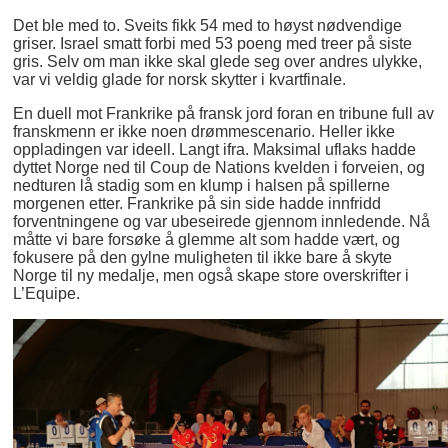
Det ble med to. Sveits fikk 54 med to høyst nødvendige
griser. Israel smatt forbi med 53 poeng med treer på siste
gris. Selv om man ikke skal glede seg over andres ulykke,
var vi veldig glade for norsk skytter i kvartfinale.
En duell mot Frankrike på fransk jord foran en tribune full av
franskmenn er ikke noen drømmescenario. Heller ikke
oppladingen var ideell. Langt ifra. Maksimal uflaks hadde
dyttet Norge ned til Coup de Nations kvelden i forveien, og
nedturen lå stadig som en klump i halsen på spillerne
morgenen etter. Frankrike på sin side hadde innfridd
forventningene og var ubeseirede gjennom innledende. Nå
måtte vi bare forsøke å glemme alt som hadde vært, og
fokusere på den gylne muligheten til ikke bare å skyte
Norge til ny medalje, men også skape store overskrifter i
L’Equipe.