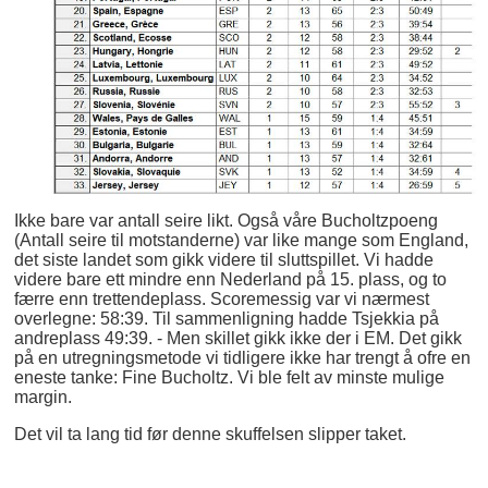
Ikke bare var antall seire likt. Også våre Bucholtzpoeng
(Antall seire til motstanderne) var like mange som England,
det siste landet som gikk videre til sluttspillet. Vi hadde
videre bare ett mindre enn Nederland på 15. plass, og to
færre enn trettendeplass. Scoremessig var vi nærmest
overlegne: 58:39. Til sammenligning hadde Tsjekkia på
andreplass 49:39. - Men skillet gikk ikke der i EM. Det gikk
på en utregningsmetode vi tidligere ikke har trengt å ofre en
eneste tanke: Fine Bucholtz. Vi ble felt av minste mulige
margin.
Det vil ta lang tid før denne skuffelsen slipper taket.