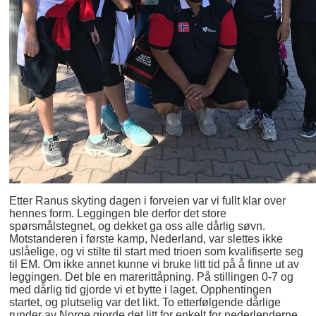
Etter Ranus skyting dagen i forveien var vi fullt klar over
hennes form. Leggingen ble derfor det store
spørsmålstegnet, og dekket ga oss alle dårlig søvn.
Motstanderen i første kamp, Nederland, var slettes ikke
uslåelige, og vi stilte til start med trioen som kvalifiserte seg
til EM. Om ikke annet kunne vi bruke litt tid på å finne ut av
leggingen. Det ble en marerittåpning. På stillingen 0-7 og
med dårlig tid gjorde vi et bytte i laget. Opphentingen
startet, og plutselig var det likt. To etterfølgende dårlige
runder av Norge gjorde det litt for enkelt for nederlenderne.