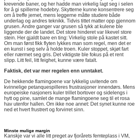
krevende baner, og her hadde man virkelig lagt seg i selen
for å gi spillerne hodebry. Skytterne kunne konsentrere seg
om å treffe jernet, mens leggerne måtte studere både
underlag og andres teknikk. Tidvis tittet matter opp gjennom
grusen. Andre ganger var grusen så tykk at kulene ble
liggende der de landet. Det store hinderet var likevel store
stein. Her gjaldt bare en ting: Virkelig stole på kastet sitt.
Om man først fikk flyten lykkes man som regel, men det er
en kunst i seg selv å holde troen. Kuler stoppet, skjøt fart
eller nærmet seg gris. Det viktigste ble fokus på et rent
slipp. Litt feil, litt feighet, kunne være fatalt.
Faktisk, det var mer regelen enn unntaket.
De hekkende flamingoene var lykkelig uvitende om
kvinnelige petanquespilleres frustrasjoner innendørs. Mens
europeiske nasjoners kuler trillet bortover og sidelengs i
hytt og pine, samlet de mange flamingoene seg til et rosa
hav utenfor hallen. Om ikke noe annet: Det synet kunne roe
ned et hvert frustrert og forvirret sinn.
Minste mulige margin
Kanskje var vi alle litt preget av fjorårets femteplass i VM,