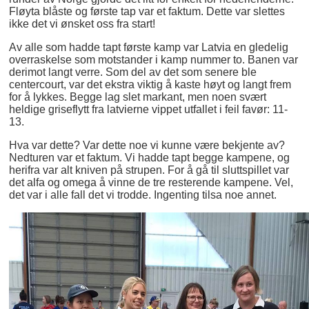
Fløyta blåste og første tap var et faktum. Dette var slettes
ikke det vi ønsket oss fra start!
Av alle som hadde tapt første kamp var Latvia en gledelig
overraskelse som motstander i kamp nummer to. Banen var
derimot langt verre. Som del av det som senere ble
centercourt, var det ekstra viktig å kaste høyt og langt frem
for å lykkes. Begge lag slet markant, men noen svært
heldige griseflytt fra latvierne vippet utfallet i feil favør: 11-
13.
Hva var dette? Var dette noe vi kunne være bekjente av?
Nedturen var et faktum. Vi hadde tapt begge kampene, og
herifra var alt kniven på strupen. For å gå til sluttspillet var
det alfa og omega å vinne de tre resterende kampene. Vel,
det var i alle fall det vi trodde. Ingenting tilsa noe annet.