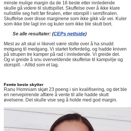
minste mulige margin da de 16 beste etter innledende
skulle gå videre til sluttspillet. Skuffelse over å ikke klare
nullstille seg helt før finalen, etter storspill i semifinalen.
Skuffelse over disse marginene som ikke gikk vår vei. Kuler
som ikke ble lagt inn og kuler som ikke ble skutt bort.
Se alle resultater: (
CEPs nettside
)
Mest av alt skal vi likevel være stolte over å ha snudd
motgang til medgang. Vi startet forferdelig, og hadde kniven
på strupen tre kamper på rad i innledende. Vi greide det.
Og vi greide å snu overveldende skuffelse til kampvilje og
storspill. - Alltid som et lag.
Femte beste skytter
Ranu Homniam skjøt 23 poeng i sin kvalifisering, og det ble
en nervepirrende affære å vente til alle hadde skutt
øvelsene. Det skulle vise seg å holde med god margin.