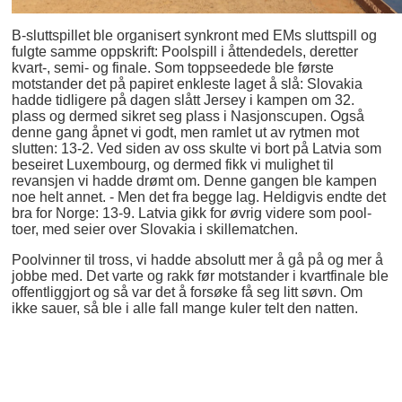
B-sluttspillet ble organisert synkront med EMs sluttspill og
fulgte samme oppskrift: Poolspill i åttendedels, deretter
kvart-, semi- og finale. Som toppseedede ble første
motstander det på papiret enkleste laget å slå: Slovakia
hadde tidligere på dagen slått Jersey i kampen om 32.
plass og dermed sikret seg plass i Nasjonscupen. Også
denne gang åpnet vi godt, men ramlet ut av rytmen mot
slutten: 13-2. Ved siden av oss skulte vi bort på Latvia som
beseiret Luxembourg, og dermed fikk vi mulighet til
revansjen vi hadde drømt om. Denne gangen ble kampen
noe helt annet. - Men det fra begge lag. Heldigvis endte det
bra for Norge: 13-9. Latvia gikk for øvrig videre som pool-
toer, med seier over Slovakia i skillematchen.
Poolvinner til tross, vi hadde absolutt mer å gå på og mer å
jobbe med. Det varte og rakk før motstander i kvartfinale ble
offentliggjort og så var det å forsøke få seg litt søvn. Om
ikke sauer, så ble i alle fall mange kuler telt den natten.