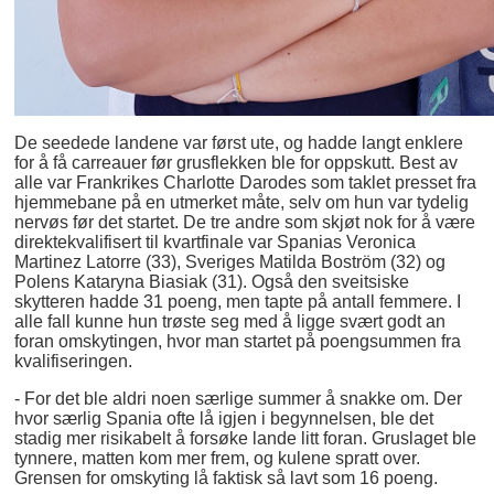
De seedede landene var først ute, og hadde langt enklere
for å få carreauer før grusflekken ble for oppskutt. Best av
alle var Frankrikes Charlotte Darodes som taklet presset fra
hjemmebane på en utmerket måte, selv om hun var tydelig
nervøs før det startet. De tre andre som skjøt nok for å være
direktekvalifisert til kvartfinale var Spanias Veronica
Martinez Latorre (33), Sveriges Matilda Boström (32) og
Polens Kataryna Biasiak (31). Også den sveitsiske
skytteren hadde 31 poeng, men tapte på antall femmere. I
alle fall kunne hun trøste seg med å ligge svært godt an
foran omskytingen, hvor man startet på poengsummen fra
kvalifiseringen.
- For det ble aldri noen særlige summer å snakke om. Der
hvor særlig Spania ofte lå igjen i begynnelsen, ble det
stadig mer risikabelt å forsøke lande litt foran. Gruslaget ble
tynnere, matten kom mer frem, og kulene spratt over.
Grensen for omskyting lå faktisk så lavt som 16 poeng.