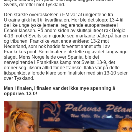
Sveits, deretter mot Tyskland.
Den største overraskelsen i EM var at ungjentene fra
Ukraina gikk helt til kvartfinalen. Her ble det stopp: 13-4 til
de like unge tyske jentene, regjerende europamestere i
Espoir-klassen. På andre siden av sluttspilltreet røk Belgia
4-13 mot et Sveits som gjorde seg markante både på banen
og tribunen. Frankrike vant enda enklere: 13-2 mot
Nederland, som nok hadde forventet annet utfall av
Frankrikes pool. Semifinalene ble tette og av det langvarige
slaget. Mens Norge feide over Spania, ble det
nervepirrende i Frankrikes kamp mot Sveits: 13-9, det
ordner seg liksom alltid for de franske. Italia var på dette
tidspunktet allerede klare som finalister med sin 13-10 seier
over Tyskland.
Men i finalen, i finalen var det ikke mye spenning å
oppdrive. 13-0!