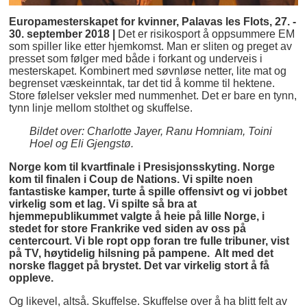
Europamesterskapet for kvinner, Palavas les Flots, 27. -
30. september 2018 |
Det er risikosport å oppsummere EM
som spiller like etter hjemkomst. Man er sliten og preget av
presset som følger med både i forkant og underveis i
mesterskapet. Kombinert med søvnløse netter, lite mat og
begrenset væskeinntak, tar det tid å komme til hektene.
Store følelser veksler med nummenhet. Det er bare en tynn,
tynn linje mellom stolthet og skuffelse.
Bildet over: Charlotte Jayer, Ranu Homniam, Toini
Hoel og Eli Gjengstø.
Norge kom til kvartfinale i Presisjonsskyting. Norge
kom til finalen i Coup de Nations. Vi spilte noen
fantastiske kamper, turte å spille offensivt og vi jobbet
virkelig som et lag. Vi spilte så bra at
hjemmepublikummet valgte å heie på lille Norge, i
stedet for store Frankrike ved siden av oss på
centercourt. Vi ble ropt opp foran tre fulle tribuner, vist
på TV, høytidelig hilsning på pampene. Alt med det
norske flagget på brystet. Det var virkelig stort å få
oppleve.
Og likevel, altså. Skuffelse. Skuffelse over å ha blitt felt av