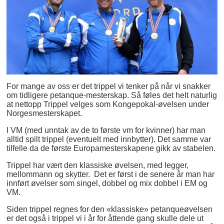
For mange av oss er det trippel vi tenker på når vi snakker
om tidligere petanque-mesterskap. Så føles det helt naturlig
at nettopp Trippel velges som Kongepokal-øvelsen under
Norgesmesterskapet.
I VM (med unntak av de to første vm for kvinner) har man
alltid spilt trippel (eventuelt med innbytter). Det samme var
tilfelle da de første Europamesterskapene gikk av stabelen.
Trippel har vært den klassiske øvelsen, med legger,
mellommann og skytter. Det er først i de senere år man har
innført øvelser som singel, dobbel og mix dobbel i EM og
VM.
Siden trippel regnes for den «klassiske» petanqueøvelsen
er det også i trippel vi i år for åttende gang skulle dele ut