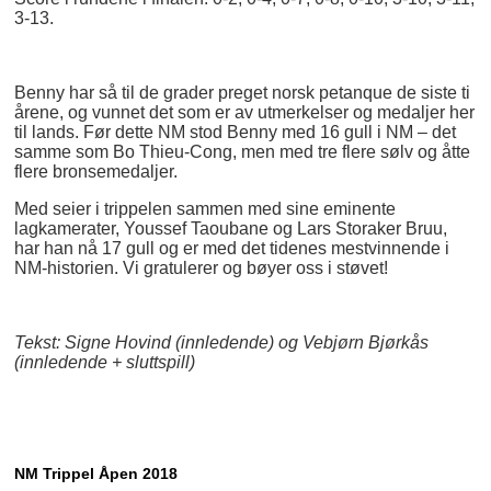
3-13.
Benny har så til de grader preget norsk petanque de siste ti
årene, og vunnet det som er av utmerkelser og medaljer her
til lands. Før dette NM stod Benny med 16 gull i NM – det
samme som Bo Thieu-Cong, men med tre flere sølv og åtte
flere bronsemedaljer.
Med seier i trippelen sammen med sine eminente
lagkamerater, Youssef Taoubane og Lars Storaker Bruu,
har han nå 17 gull og er med det tidenes mestvinnende i
NM-historien. Vi gratulerer og bøyer oss i støvet!
Tekst: Signe Hovind (innledende) og Vebjørn Bjørkås
(innledende + sluttspill)
NM Trippel Åpen 2018