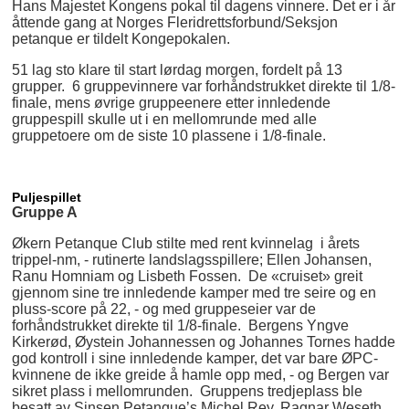
Hans Majestet Kongens pokal til dagens vinnere. Det er i år
åttende gang at Norges Fleridrettsforbund/Seksjon
petanque er tildelt Kongepokalen.
51 lag sto klare til start lørdag morgen, fordelt på 13
grupper. 6 gruppevinnere var forhåndstrukket direkte til 1/8-
finale, mens øvrige gruppeenere etter innledende
gruppespill skulle ut i en mellomrunde med alle
gruppetoere om de siste 10 plassene i 1/8-finale.
Puljespillet
Gruppe A
Økern Petanque Club stilte med rent kvinnelag i årets
trippel-nm, - rutinerte landslagsspillere; Ellen Johansen,
Ranu Homniam og Lisbeth Fossen. De «cruiset» greit
gjennom sine tre innledende kamper med tre seire og en
pluss-score på 22, - og med gruppeseier var de
forhåndstrukket direkte til 1/8-finale. Bergens Yngve
Kirkerød, Øystein Johannessen og Johannes Tornes hadde
god kontroll i sine innledende kamper, det var bare ØPC-
kvinnene de ikke greide å hamle opp med, - og Bergen var
sikret plass i mellomrunden. Gruppens tredjeplass ble
besatt av Sinsen Petanque’s Michel Rey, Ragnar Weseth