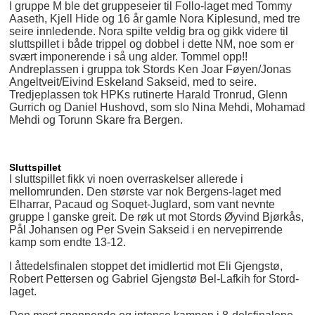
I gruppe M ble det gruppeseier til Follo-laget med Tommy
Aaseth, Kjell Hide og 16 år gamle Nora Kiplesund, med tre
seire innledende. Nora spilte veldig bra og gikk videre til
sluttspillet i både trippel og dobbel i dette NM, noe som er
svært imponerende i så ung alder. Tommel opp!!
Andreplassen i gruppa tok Stords Ken Joar Føyen/Jonas
Angeltveit/Eivind Eskeland Sakseid, med to seire.
Tredjeplassen tok HPKs rutinerte Harald Tronrud, Glenn
Gurrich og Daniel Hushovd, som slo Nina Mehdi, Mohamad
Mehdi og Torunn Skare fra Bergen.
Sluttspillet
I sluttspillet fikk vi noen overraskelser allerede i
mellomrunden. Den største var nok Bergens-laget med
Elharrar, Pacaud og Soquet-Juglard, som vant nevnte
gruppe I ganske greit. De røk ut mot Stords Øyvind Bjørkås,
Pål Johansen og Per Svein Sakseid i en nervepirrende
kamp som endte 13-12.
I åttedelsfinalen stoppet det imidlertid mot Eli Gjengstø,
Robert Pettersen og Gabriel Gjengstø Bel-Lafkih for Stord-
laget.