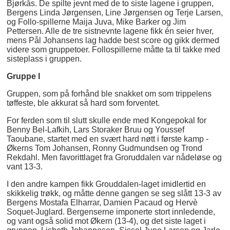
Bjørkås. De spilte jevnt med de to siste lagene i gruppen,
Bergens Linda Jørgensen, Line Jørgensen og Terje Larsen,
og Follo-spillerne Maija Juva, Mike Barker og Jim
Pettersen. Alle de tre sistnevnte lagene fikk én seier hver,
mens Pål Johansens lag hadde best score og gikk dermed
videre som gruppetoer. Follospillerne måtte ta til takke med
sisteplass i gruppen.
Gruppe I
Gruppen, som på forhånd ble snakket om som trippelens
tøffeste, ble akkurat så hard som forventet.
For ferden som til slutt skulle ende med Kongepokal for
Benny Bel-Lafkih, Lars Storaker Bruu og Youssef
Taoubane, startet med en svært hard nøtt i første kamp -
Økerns Tom Johansen, Ronny Gudmundsen og Trond
Rekdahl. Men favorittlaget fra Groruddalen var nådeløse og
vant 13-3.
I den andre kampen fikk Grouddalen-laget imidlertid en
skikkelig trøkk, og måtte denne gangen se seg slått 13-3 av
Bergens Mostafa Elharrar, Damien Pacaud og Hervè
Soquet-Juglard. Bergenserne imponerte stort innledende,
og vant også solid mot Økern (13-4), og det siste laget i