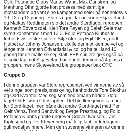
Oslo Petanque Clubs Marius Wang, Max Carlstrøm og
Manhung Dihn gjorde kort prosess med samtlige
motstandere og vant sine kamper med seier på henholdsvis
10, 13 og 13 poeng. Stords egne, far og sønn Skjæveland
og Markus Reddington slo det andre Stordlaget i gruppen,
Kenneth Edvardsdal, Kjell Tore Føyen og Saleh Seleman,
svært komfortabelt med 13-3. Follo Petanca Klubbs to
forholdsvis ferske spillere Silje Akre og Egil Olsen, godt
hjulpet av Johnny Johansen, skulle derimot kjempe vel og
lenge mot Kenneth Edvardsdal & co. og halte i land 10
poeng før de måtte se seg slått. FPK spillere gikk også på
et solid tap mot Skjæveland og endte dermed på 4.plass i
gruppen, mens Skjæveland ble gruppetoer bak OPC.
Gruppe D
I denne gruppen var Stord representert ved vinnerne av så
vel singel som presisjonsskyting, henholdsvis Tore Blokhus
og Odd Kvarme. Med seg som tredjemann hadde Stord-
laget Odds sønn Christopher. Det ble flere jevne kamper
for Stord-laget, men både det andre Stord-laget med Per
Geir Vatna, Trond Sandvik og Børge Presthaug, og Follo
Petanca Klubbs gamle ringrever Oddvar Karlsen, Lars
Kiplesund og Per Klevenberg måtte gi tapt for fredagens
gullmedaljevinnere. Men den suverene vinneren av denne