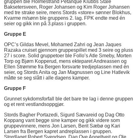
gruppen ble Holmestrand Petanque Klubbs Ståle
Baksetersveen, Roger Johansen og Kim Roger Johansen
med tre strake seire, mens Stords «store» sønner Blokhus,
Kvarme m/sønn ble gruppens 2. lag. FPK endte med én
seier og gikk inn på 3.plass i gruppen.
Gruppe E
OPC’s Gildas Mevel, Mohamed Zahri og Jean Jaques
Razaka cruiset gjennom gruppespillet med 3 seire og pluss
27 i score. Solid gruppetoer ble Follo’s Atle Smeby, Morten
Torp og Bjørn Kopperud, mens ekteparet Andreassen og
Ellen Strømme fra Bergen forsvarte tredjeplassen med én
seier, og Stords Anita og Jan Magnussen og Line Hatlevik
måtte se seg slått i alle dagens kamper.
Gruppe F
Grunnet sykdomsforfall ble det bare tre lag i denne gruppen
og et rent vestlandsoppgjør.
Stords Bagher Portazedi, Sigurd Sævareid og Dag Otto
Koppang vant begge sine kamper og gikk videre som
gruppevinnere, mens Jon Larsen, Berit Sæbø og Kari
Larsen fra Bergen kapret andreplassen i gruppen.
Stordlaget Robert Svendsen, Dag Ove Angeltveit og Ole