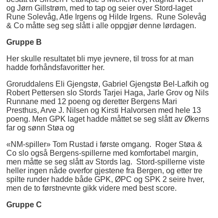
og Jørn Gillstrøm, med to tap og seier over Stord-laget
Rune Solevåg, Atle Irgens og Hilde Irgens. Rune Solevåg
& Co måtte seg seg slått i alle oppgjør denne lørdagen.
Gruppe B
Her skulle resultatet bli mye jevnere, til tross for at man
hadde forhåndsfavoritter her.
Groruddalens Eli Gjengstø, Gabriel Gjengstø Bel-Lafkih og
Robert Pettersen slo Stords Tarjei Haga, Jarle Grov og Nils
Runnane med 12 poeng og deretter Bergens Mari
Presthus, Arve J. Nilsen og Kirsti Halvorsen med hele 13
poeng. Men GPK laget hadde måttet se seg slått av Økerns
far og sønn Støa og
«NM-spiller» Tom Rustad i første omgang. Roger Støa &
Co slo også Bergens-spillerne med komfortabel margin,
men måtte se seg slått av Stords lag. Stord-spillerne viste
heller ingen nåde overfor gjestene fra Bergen, og etter tre
spilte runder hadde både GPK, ØPC og SPK 2 seire hver,
men de to førstnevnte gikk videre med best score.
Gruppe C