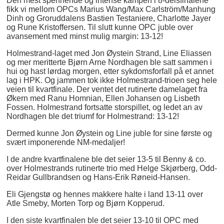
Den mest spennende og intense kampen i 8-delsfinalene
fikk vi mellom OPCs Marius Wang/Max Carlström/Manhung
Dinh og Groruddalens Bastien Testaniere, Charlotte Jayer
og Rune Kristoffersen. Til slutt kunne OPC juble over
avansement med minst mulig margin: 13-12!
Holmestrand-laget med Jon Øystein Strand, Line Eliassen
og mer meritterte Bjørn Arne Nordhagen ble satt sammen i
hui og hast lørdag morgen, etter sykdomsforfall på et annet
lag i HPK. Og jammen tok ikke Holmestrand-trioen seg hele
veien til kvartfinale. Der ventet det rutinerte damelaget fra
Økern med Ranu Homnian, Ellen Johansen og Lisbeth
Fossen. Holmestrand fortsatte storspillet, og ledet an av
Nordhagen ble det triumf for Holmestrand: 13-12!
Dermed kunne Jon Øystein og Line juble for sine første og
svært imponerende NM-medaljer!
I de andre kvartfinalene ble det seier 13-5 til Benny & co.
over Holmestrands rutinerte trio med Helge Skjørberg, Odd-
Reidar Gullbrandsen og Hans-Erik Røneid-Hansen.
Eli Gjengstø og hennes makkere halte i land 13-11 over
Atle Smeby, Morten Torp og Bjørn Kopperud.
I den siste kvartfinalen ble det seier 13-10 til OPC med