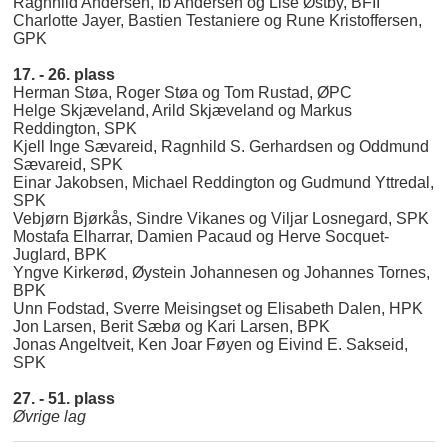
Ragnhild Andersen, Ib Andersen og Lise Østby, BFII
Charlotte Jayer, Bastien Testaniere og Rune Kristoffersen,
GPK
17. - 26. plass
Herman Støa, Roger Støa og Tom Rustad, ØPC
Helge Skjæveland, Arild Skjæveland og Markus
Reddington, SPK
Kjell Inge Sævareid, Ragnhild S. Gerhardsen og Oddmund
Sævareid, SPK
Einar Jakobsen, Michael Reddington og Gudmund Yttredal,
SPK
Vebjørn Bjørkås, Sindre Vikanes og Viljar Losnegard, SPK
Mostafa Elharrar, Damien Pacaud og Herve Socquet-
Juglard, BPK
Yngve Kirkerød, Øystein Johannesen og Johannes Tornes,
BPK
Unn Fodstad, Sverre Meisingset og Elisabeth Dalen, HPK
Jon Larsen, Berit Sæbø og Kari Larsen, BPK
Jonas Angeltveit, Ken Joar Føyen og Eivind E. Sakseid,
SPK
27. - 51. plass
Øvrige lag