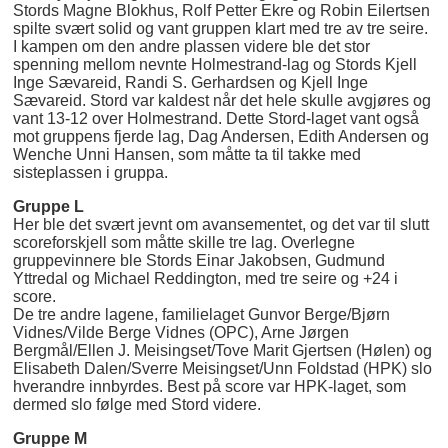
Stords Magne Blokhus, Rolf Petter Ekre og Robin Eilertsen
spilte svært solid og vant gruppen klart med tre av tre seire.
I kampen om den andre plassen videre ble det stor
spenning mellom nevnte Holmestrand-lag og Stords Kjell
Inge Sævareid, Randi S. Gerhardsen og Kjell Inge
Sævareid. Stord var kaldest når det hele skulle avgjøres og
vant 13-12 over Holmestrand. Dette Stord-laget vant også
mot gruppens fjerde lag, Dag Andersen, Edith Andersen og
Wenche Unni Hansen, som måtte ta til takke med
sisteplassen i gruppa.
Gruppe L
Her ble det svært jevnt om avansementet, og det var til slutt
scoreforskjell som måtte skille tre lag. Overlegne
gruppevinnere ble Stords Einar Jakobsen, Gudmund
Yttredal og Michael Reddington, med tre seire og +24 i
score.
De tre andre lagene, familielaget Gunvor Berge/Bjørn
Vidnes/Vilde Berge Vidnes (OPC), Arne Jørgen
Bergmål/Ellen J. Meisingset/Tove Marit Gjertsen (Hølen) og
Elisabeth Dalen/Sverre Meisingset/Unn Foldstad (HPK) slo
hverandre innbyrdes. Best på score var HPK-laget, som
dermed slo følge med Stord videre.
Gruppe M