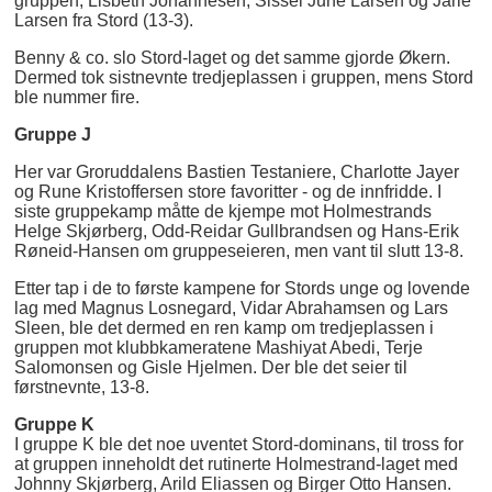
gruppen, Lisbeth Johannesen, Sissel June Larsen og Jarle
Larsen fra Stord (13-3).
Benny & co. slo Stord-laget og det samme gjorde Økern.
Dermed tok sistnevnte tredjeplassen i gruppen, mens Stord
ble nummer fire.
Gruppe J
Her var Groruddalens Bastien Testaniere, Charlotte Jayer
og Rune Kristoffersen store favoritter - og de innfridde. I
siste gruppekamp måtte de kjempe mot Holmestrands
Helge Skjørberg, Odd-Reidar Gullbrandsen og Hans-Erik
Røneid-Hansen om gruppeseieren, men vant til slutt 13-8.
Etter tap i de to første kampene for Stords unge og lovende
lag med Magnus Losnegard, Vidar Abrahamsen og Lars
Sleen, ble det dermed en ren kamp om tredjeplassen i
gruppen mot klubbkameratene Mashiyat Abedi, Terje
Salomonsen og Gisle Hjelmen. Der ble det seier til
førstnevnte, 13-8.
Gruppe K
I gruppe K ble det noe uventet Stord-dominans, til tross for
at gruppen inneholdt det rutinerte Holmestrand-laget med
Johnny Skjørberg, Arild Eliassen og Birger Otto Hansen.