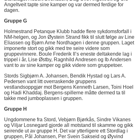
Angeltveit tapte sine kamper og var dermed ferdige for
dagen.
Gruppe G
Holmestrand Petanque Klubb hadde flere sykdomsforfall i
NM-helgen, og Jon Øystein Strand fikk til slutt følge av Line
Eliassen og Bjørn Arne Nordhagen i denne gruppen. Laget
imponerte stort og gikk med tre seire videre som
gruppevinnere. Boule Frederik II’s eneste deltakende lag i
trippel i år, Lise Østby, Ragnhild Andresen og Ib Andersen
vant to av sine kamper og gikk videre som gruppetoer.
Stords Sigbjørn A. Johansen, Bendik Hystad og Lars A.
Pedersen vant litt overraskende gruppens
vestlandsoppgjør mot Bergens Kenneth Larsen, Toini Hoel
og Hadi Khaddaj. Bergens-spillerne måtte dermed ta til
takke med jumboplassen i gruppen.
Gruppe H
Ungdommene fra Stord, Vebjørn Bjørkås, Sindre Vikanes
og Viljar Losnegard gjorde all motstand til skamme og gikk
seirende ut av gruppe H. Det var ytterligere ett Stordlag i
gruppen, Pål Johansen, Per Svein Sakseid og Øyvind