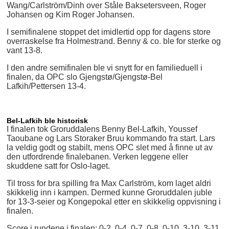
Wang/Carlström/Dinh over Ståle Baksetersveen, Roger
Johansen og Kim Roger Johansen.
I semifinalene stoppet det imidlertid opp for dagens store
overraskelse fra Holmestrand. Benny & co. ble for sterke og
vant 13-8.
I den andre semifinalen ble vi snytt for en familieduell i
finalen, da OPC slo Gjengstø/Gjengstø-Bel
Lafkih/Pettersen 13-4.
Bel-Lafkih ble historisk
I finalen tok Groruddalens Benny Bel-Lafkih, Youssef
Taoubane og Lars Storaker Bruu kommando fra start. Lars
la veldig godt og stabilt, mens OPC slet med å finne ut av
den utfordrende finalebanen. Verken leggene eller
skuddene satt for Oslo-laget.
Til tross for bra spilling fra Max Carlström, kom laget aldri
skikkelig inn i kampen. Dermed kunne Groruddalen juble
for 13-3-seier og Kongepokal etter en skikkelig oppvisning i
finalen.
Score i rundene i finalen: 0-2, 0-4, 0-7, 0-8, 0-10, 3-10, 3-11,