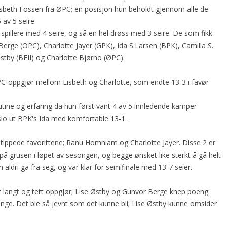
Lisbeth Fossen fra ØPC; en posisjon hun beholdt gjennom alle de
 av 5 seire.
6 spillere med 4 seire, og så en hel drøss med 3 seire. De som fikk
 Berge (OPC), Charlotte Jayer (GPK), Ida S.Larsen (BPK), Camilla S.
tby (BFII) og Charlotte Bjørno (ØPC).
 ØPC-oppgjør mellom Lisbeth og Charlotte, som endte 13-3 i favør
rutine og erfaring da hun først vant 4 av 5 innledende kamper
 slo ut BPK's Ida med komfortable 13-1.
stippede favorittene; Ranu Homniam og Charlotte Jayer. Disse 2 er
å grusen i løpet av sesongen, og begge ønsket like sterkt å gå helt
un aldri ga fra seg, og var klar for semifinale med 13-7 seier.
 et langt og tett oppgjør; Lise Østby og Gunvor Berge knep poeng
nge. Det ble så jevnt som det kunne bli; Lise Østby kunne omsider