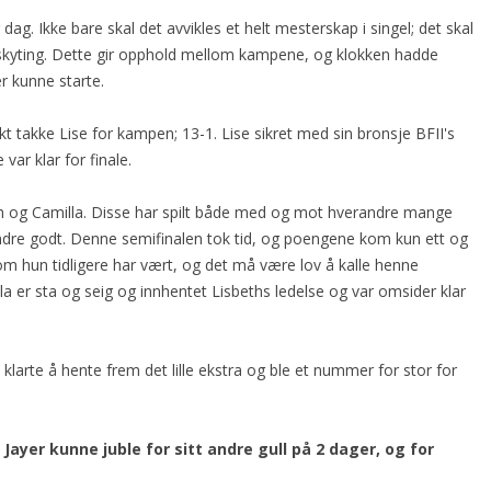
ag. Ikke bare skal det avvikles et helt mesterskap i singel; det skal
skyting. Dette gir opphold mellom kampene, og klokken hadde
r kunne starte.
skt takke Lise for kampen; 13-1. Lise sikret med sin bronsje BFII's
var klar for finale.
h og Camilla. Disse har spilt både med og mot hverandre mange
dre godt. Denne semifinalen tok tid, og poengene kom kun ett og
 som hun tidligere har vært, og det må være lov å kalle henne
a er sta og seig og innhentet Lisbeths ledelse og var omsider klar
 klarte å hente frem det lille ekstra og ble et nummer for stor for
ayer kunne juble for sitt andre gull på 2 dager, og for