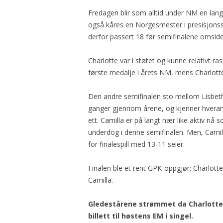
Fredagen blir som alltid under NM en lang d
også kåres en Norgesmester i presisjons
derfor passert 18 før semifinalene omside
Charlotte var i støtet og kunne relativt ra
første medalje i årets NM, mens Charlotte 
Den andre semifinalen sto mellom Lisbet
ganger gjennom årene, og kjenner hveran
ett. Camilla er på langt nær like aktiv nå
underdog i denne semifinalen. Men, Camill
for finalespill med 13-11 seier.
Finalen ble et rent GPK-oppgjør; Charlotte
Camilla.
Gledestårene strømmet da Charlotte J
billett til høstens EM i singel.