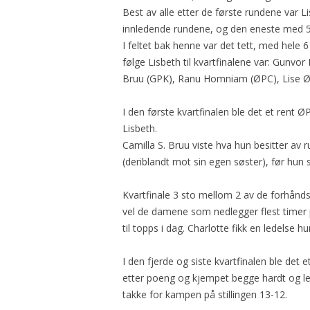
Best av alle etter de første rundene var 
innledende rundene, og den eneste med 5
I feltet bak henne var det tett, med hele 
følge Lisbeth til kvartfinalene var: Gunvor
Bruu (GPK), Ranu Homniam (ØPC), Lise Øs
I den første kvartfinalen ble det et rent
Lisbeth.
Camilla S. Bruu viste hva hun besitter av 
(deriblandt mot sin egen søster), før hun
Kvartfinale 3 sto mellom 2 av de forhånd
vel de damene som nedlegger flest timer p
til topps i dag. Charlotte fikk en ledelse h
I den fjerde og siste kvartfinalen ble det
etter poeng og kjempet begge hardt og le
takke for kampen på stillingen 13-12.