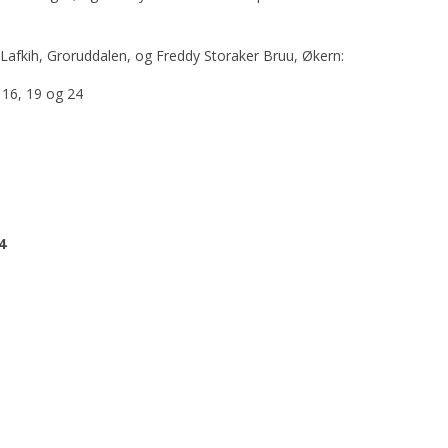
Lafkih, Groruddalen, og Freddy Storaker Bruu, Økern:
, 16, 19 og 24
4