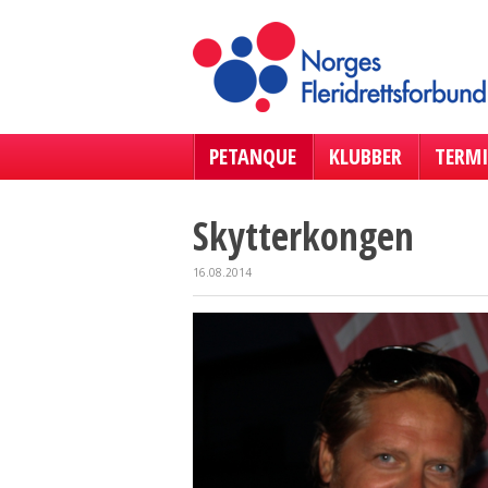
PETANQUE
KLUBBER
TERMI
Skytterkongen
16.08.2014