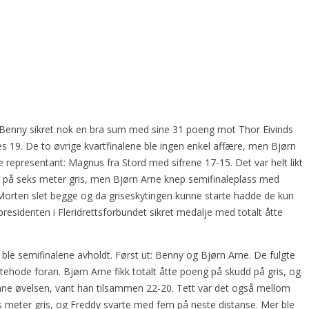
. Benny sikret nok en bra sum med sine 31 poeng mot Thor Eivinds
es 19. De to øvrige kvartfinalene ble ingen enkel affære, men Bjørn
e representant: Magnus fra Stord med sifrene 17-15. Det var helt likt
ng på seks meter gris, men Bjørn Arne knep semifinaleplass med
og Morten slet begge og da griseskytingen kunne starte hadde de kun
esidenten i Fleridrettsforbundet sikret medalje med totalt åtte
, ble semifinalene avholdt. Først ut: Benny og Bjørn Arne. De fulgte
stehode foran. Bjørn Arne fikk totalt åtte poeng på skudd på gris, og
enne øvelsen, vant han tilsammen 22-20. Tett var det også mellom
s meter gris, og Freddy svarte med fem på neste distanse. Mer ble