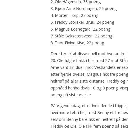
2. Ole Hågensen, 33 poeng
3. Bjørn Arne Nordhagen, 29 poeng
4. Morten Torp, 27 poeng
5. Freddy Storaker Bruu, 24 poeng
6. Magnus Losnegard, 22 poeng
7. Ståle Baksetersveen, 22 poeng
8. Thor Eivind Kise, 22 poeng
Deretter skjøt disse duell mot hverandre
20. Ole fulgte hakk i hjel med 27 mot Stål
Arne vant sin duell mot Vestlandets enest
etter fjerde øvelse. Magnus fikk tre poe
heltreff på aller siste distanse. Freddy 
oppnådd henholdsvis 10 og 8 poeng. Visepr
poeng på siste øvelse.
Påfølgende dag, etter innledende i trippel
hverandre tett i hel, med Benny et lite he
selv om Benny bare fikk en heltreff på d
Freddy og Ole. Ole fikk fem poeng på sek