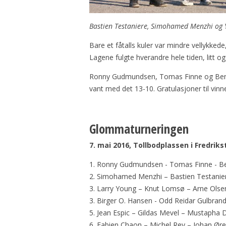
Bastien Testaniere, Simohamed Menzhi og Y
Bare et fåtalls kuler var mindre vellykk
Lagene fulgte hverandre hele tiden, litt o
Ronny Gudmundsen, Tomas Finne og Benny 
vant med det 13-10. Gratulasjoner til vinn
Glommaturneringen
7. mai 2016, Tollbodplassen i Fredriks
1. Ronny Gudmundsen - Tomas Finne - Be
2. Simohamed Menzhi – Bastien Testani
3. Larry Young – Knut Lomsø – Arne Olse
3. Birger O. Hansen - Odd Reidar Gulbra
5. Jean Espic – Gildas Mevel – Mustapha 
6. Fabien Chaon – Michel Rey – Johan Ør