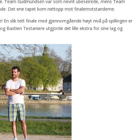
dende. Team Gudmundsen var som nevnt ubeseirede, mens Team
ende. Det ene tapet kom nettopp mot finalemotstanderne.
le! En slik tett finale med gjennomgående høyt nivå på spillingen er
og Bastien Testaniere utgjorde det lille ekstra for sine lag og