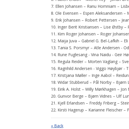
7. Ellen Johansen – Ranu Homniam – Lisb
8. Ole Evensen – Espen Aleksandersen – 
9. Erik Johansen – Robert Pettersen – J
10. Inger Berit Kristiansen – Lise Østby – 
11. Kim Roger Johansen – Roger Johansen
12. Maija Juva – Gabriel G. Bel-Lafkih – E
13. Tania S. Porsmyr – Atle Andersen - O
14. Rune Fuglesang - Vina Naidu - Geir H
15. Regula Reider – Morten Vaglang – S
16. Ragnhild Andersen - Viggo Høybjør - T
17. Kristjana Møller – Inge Aabol – Reidu
18. Widar Stubberud – Pål Norby – Bjørn 
19. Eirik A. Holst – Willy Mørkhagen – Jo
20. Gunvor Berge – Bjørn Vidnes – Ulf Lu
21. Kjell Erlandsen – Freddy Friberg – Stein
22. Kirsti Hagerup – Karianne Fleischer –
« Back