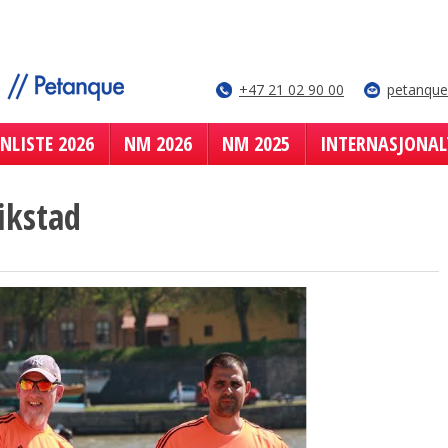
+47 21 02 90 00
petanqu
NLISTE 2026
NM 2026
NM 2025
INTERNASJONAL
ikstad