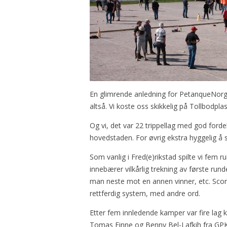
En glimrende anledning for PetanqueNorg
altså. Vi koste oss skikkelig på Tollbodpla
Og vi, det var 22 trippellag med god forde
hovedstaden. For øvrig ekstra hyggelig å 
Som vanlig i Fred(e)rikstad spilte vi fem
innebærer vilkårlig trekning av første run
man neste mot en annen vinner, etc. Scor
rettferdig system, med andre ord.
Etter fem innledende kamper var fire lag 
Tomas Finne og Benny Bel-Lafkih fra GPK,