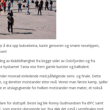
e å dra opp buksebeina, kaste genseren og smøre nesetippen,
ssen!
ling av klubbtilhørighet fra begge sider av Oslofjorden og fra
se bysbarnet Tania vise frem gamle kunster og balltalent.
 runder monrad innledende med påfølgende semi- og finale. Dette
de, og deretter motstander etter nivå. Vinner man første kamp, spiller
e er utslagsgivende for hvilken motstander man møter, et nokså
klare for sluttspill. Beste lag ble Ronny Gudmundsen fra ØPC samt
 som eneste ubeseirede lag. Bra gikk det også i semifinalen mot