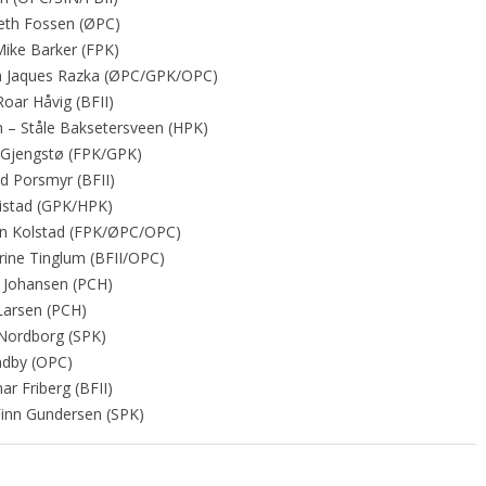
eth Fossen (ØPC)
Mike Barker (FPK)
ean Jaques Razka (ØPC/GPK/OPC)
Roar Håvig (BFII)
 – Ståle Baksetersveen (HPK)
li Gjengstø (FPK/GPK)
dd Porsmyr (BFII)
øistad (GPK/HPK)
ven Kolstad (FPK/ØPC/OPC)
rine Tinglum (BFII/OPC)
n Johansen (PCH)
Larsen (PCH)
n Nordborg (SPK)
ndby (OPC)
ar Friberg (BFII)
 Finn Gundersen (SPK)