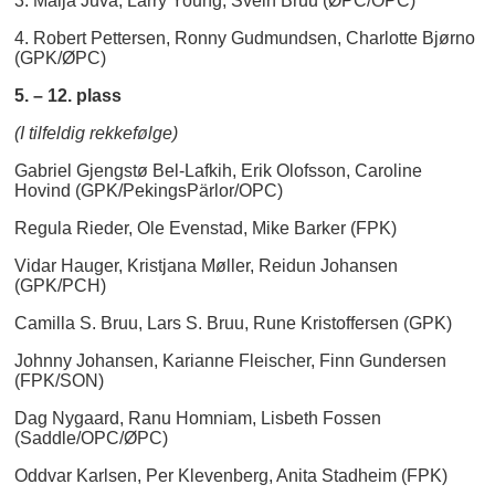
3. Maija Juva, Larry Young, Svein Bruu (ØPC/OPC)
4. Robert Pettersen, Ronny Gudmundsen, Charlotte Bjørno
(GPK/ØPC)
5. – 12. plass
(I tilfeldig rekkefølge)
Gabriel Gjengstø Bel-Lafkih, Erik Olofsson, Caroline
Hovind (GPK/PekingsPärlor/OPC)
Regula Rieder, Ole Evenstad, Mike Barker (FPK)
Vidar Hauger, Kristjana Møller, Reidun Johansen
(GPK/PCH)
Camilla S. Bruu, Lars S. Bruu, Rune Kristoffersen (GPK)
Johnny Johansen, Karianne Fleischer, Finn Gundersen
(FPK/SON)
Dag Nygaard, Ranu Homniam, Lisbeth Fossen
(Saddle/OPC/ØPC)
Oddvar Karlsen, Per Klevenberg, Anita Stadheim (FPK)