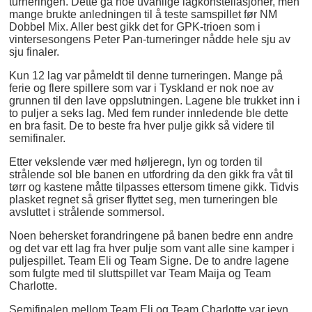
turneringen. Dette ga noe uvanlige lagkonstellasjoner, men
mange brukte anledningen til å teste samspillet før NM
Dobbel Mix. Aller best gikk det for GPK-trioen som i
vintersesongens Peter Pan-turneringer nådde hele sju av
sju finaler.
Kun 12 lag var påmeldt til denne turneringen. Mange på
ferie og flere spillere som var i Tyskland er nok noe av
grunnen til den lave oppslutningen. Lagene ble trukket inn i
to puljer a seks lag. Med fem runder innledende ble dette
en bra fasit. De to beste fra hver pulje gikk så videre til
semifinaler.
Etter vekslende vær med høljeregn, lyn og torden til
strålende sol ble banen en utfordring da den gikk fra våt til
tørr og kastene måtte tilpasses ettersom timene gikk. Tidvis
plasket regnet så griser flyttet seg, men turneringen ble
avsluttet i strålende sommersol.
Noen behersket forandringene på banen bedre enn andre
og det var ett lag fra hver pulje som vant alle sine kamper i
puljespillet. Team Eli og Team Signe. De to andre lagene
som fulgte med til sluttspillet var Team Maija og Team
Charlotte.
Semifinalen mellom Team Eli og Team Charlotte var jevn