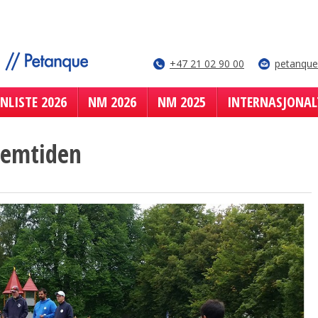
+47 21 02 90 00
petanqu
NLISTE 2026
NM 2026
NM 2025
INTERNASJONAL
fremtiden