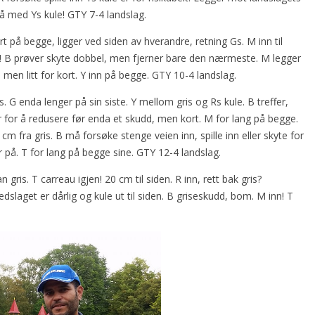
få med Ys kule! GTY 7-4 landslag.
ort på begge, ligger ved siden av hverandre, retning Gs. M inn til
u! B prøver skyte dobbel, men fjerner bare den nærmeste. M legger
n men litt for kort. Y inn på begge. GTY 10-4 landslag.
 G enda lenger på sin siste. Y mellom gris og Rs kule. B treffer,
er for å redusere før enda et skudd, men kort. M for lang på begge.
m fra gris. B må forsøke stenge veien inn, spille inn eller skyte for
r på. T for lang på begge sine. GTY 12-4 landslag.
 gris. T carreau igjen! 20 cm til siden. R inn, rett bak gris?
dslaget er dårlig og kule ut til siden. B griseskudd, bom. M inn! T