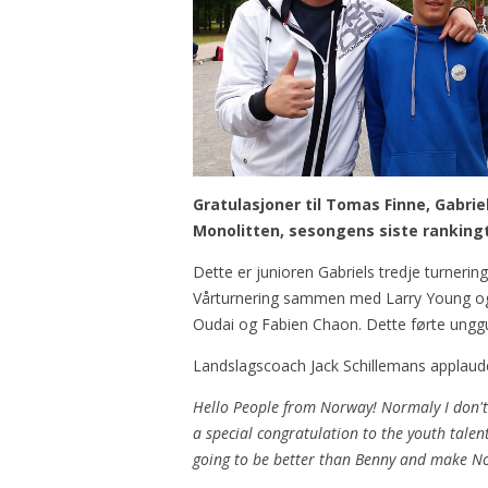
Gratulasjoner til Tomas Finne, Gabri
Monolitten, sesongens siste ranking
Dette er junioren Gabriels tredje turnerin
Vårturnering sammen med Larry Young o
Oudai og Fabien Chaon. Dette førte unggut
Landslagscoach Jack Schillemans applaud
Hello People from Norway! Normaly I don't 
a special congratulation to the youth talent
going to be better than Benny and make No