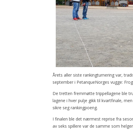
Årets aller siste rankingturnering var, tr
september i PetanqueNorges vugge: Frog
De tretten fremmøtte trippellagene ble truk
lagene i hver pulje gikk til kvartfinale, m
sikre seg rankingpoeng.
I finalen ble det nærmest reprise fra seso
av seks spillere var de samme som helgen 