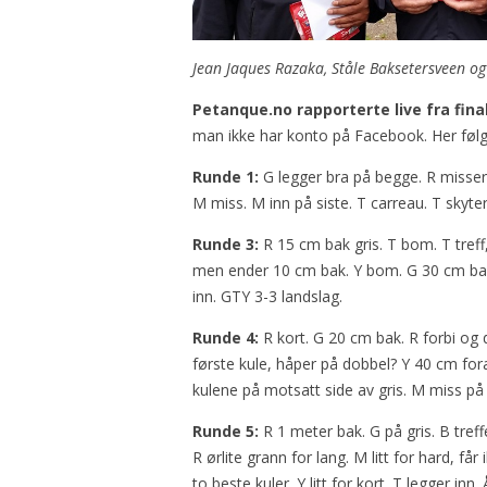
Jean Jaques Razaka, Ståle Baksetersveen o
Petanque.no rapporterte live fra fina
man ikke har konto på Facebook. Her følge
Runde 1:
G legger bra på begge. R misser 
M miss. M inn på siste. T carreau. T skyte
Runde 3:
R 15 cm bak gris. T bom. T treff
men ender 10 cm bak. Y bom. G 30 cm bak. Y
inn. GTY 3-3 landslag.
Runde 4:
R kort. G 20 cm bak. R forbi og dr
første kule, håper på dobbel? Y 40 cm fora
kulene på motsatt side av gris. M miss på
Runde 5:
R 1 meter bak. G på gris. B treffer
R ørlite grann for lang. M litt for hard, f
to beste kuler. Y litt for kort. T legger inn