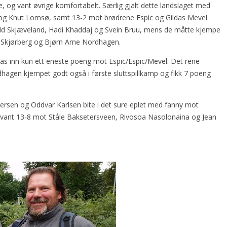
 og vant øvrige komfortabelt. Særlig gjalt dette landslaget med
og Knut Lomsø, samt 13-2 mot brødrene Espic og Gildas Mevel.
ld Skjæveland, Hadi Khaddaj og Svein Bruu, mens de måtte kjempe
y Skjørberg og Bjørn Arne Nordhagen.
mas inn kun ett eneste poeng mot Espic/Espic/Mevel. Det rene
agen kjempet godt også i første sluttspillkamp og fikk 7 poeng
tersen og Oddvar Karlsen bite i det sure eplet med fanny mot
vant 13-8 mot Ståle Baksetersveen, Rivosoa Nasolonaina og Jean