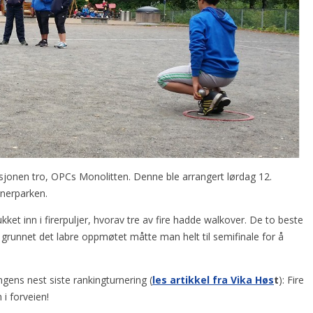
adisjonen tro, OPCs Monolitten. Denne ble arrangert lørdag 12.
nerparken.
ket inn i firerpuljer, hvorav tre av fire hadde walkover. De to beste
en grunnet det labre oppmøtet måtte man helt til semifinale for å
ngens nest siste rankingturnering (
les artikkel fra Vika Høs
t
): Fire
i forveien!