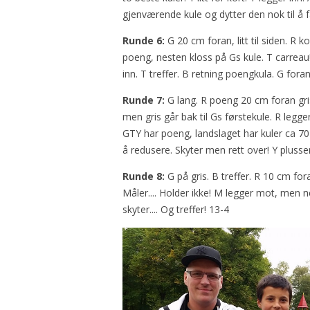
gjenværende kule og dytter den nok til å 
Runde 6:
G 20 cm foran, litt til siden. R k
poeng, nesten kloss på Gs kule. T carrea
inn. T treffer. B retning poengkula. G fora
Runde 7:
G lang. R poeng 20 cm foran gris.
men gris går bak til Gs førstekule. R legg
GTY har poeng, landslaget har kuler ca 70 c
å redusere. Skyter men rett over! Y plusse
Runde 8:
G på gris. B treffer. R 10 cm foran
Måler.... Holder ikke! M legger mot, men ne
skyter.... Og treffer! 13-4