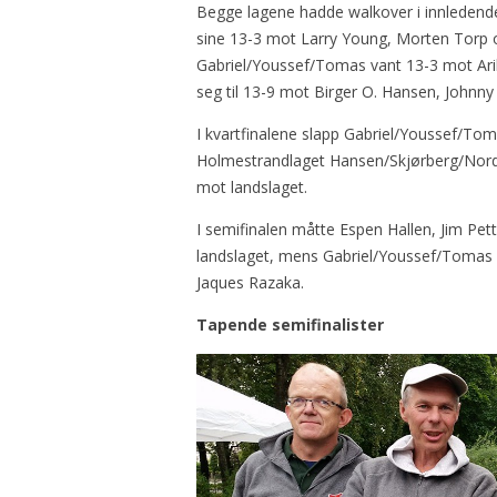
Begge lagene hadde walkover i innledende,
sine 13-3 mot Larry Young, Morten Torp 
Gabriel/Youssef/Tomas vant 13-3 mot Ari
seg til 13-9 mot Birger O. Hansen, Johnn
I kvartfinalene slapp Gabriel/Youssef/To
Holmestrandlaget Hansen/Skjørberg/Nordh
mot landslaget.
I semifinalen måtte Espen Hallen, Jim Pet
landslaget, mens Gabriel/Youssef/Tomas 
Jaques Razaka.
Tapende semifinalister