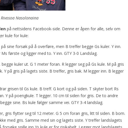
g Rivosoa Nasolonaina
len
på nettsidens Facebook-side. Denne er åpen for alle, selv om
r kule for kule:
på sine forsøk på å overføre, men B treffer begge Gs kuler. Y inn.
r Ms første og ligger med to. Y inn. GTY 3-0 Landslag.
, begge kuler ut. G 1 meter foran. R legger seg på Gs kule. M på gris
 på gris på lagets siste. B treffer, gris bak. M legger inn. B legger
ar grisen til Gs kule. B treff. G kort og på siden. T skyter bort Rs
n. Y på poengkule. T legger. 10 cm til siden for gris. De to andre
 begge sine. Bs kule følger samme vei. GTY 3-4 landslag.
, gris flytter seg til 12 meter. G 5 cm foran gris, litt til siden. B bom.
år ikke med gris. Samme med sin og lagets siste. Y treffer landslagets
. Å forsøke spille inn Ys kule er for risikabelt. Legger mot landslagets