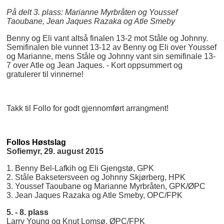
På delt 3. plass: Marianne Myrbråten og Youssef
Taoubane, Jean Jaques Razaka og Atle Smeby
Benny og Eli vant altså finalen 13-2 mot Ståle og Johnny.
Semifinalen ble vunnet 13-12 av Benny og Eli over Youssef
og Marianne, mens Ståle og Johnny vant sin semifinale 13-
7 over Atle og Jean Jaques. - Kort oppsummert og
gratulerer til vinnerne!
Takk til Follo for godt gjennomført arrangment!
Follos Høstslag
Sofiemyr, 29. august 2015
1. Benny Bel-Lafkih og Eli Gjengstø, GPK
2. Ståle Baksetersveen og Johnny Skjørberg, HPK
3. Youssef Taoubane og Marianne Myrbråten, GPK/ØPC
3. Jean Jaques Razaka og Atle Smeby, OPC/FPK
5. - 8. plass
Larry Young og Knut Lomsø, ØPC/FPK