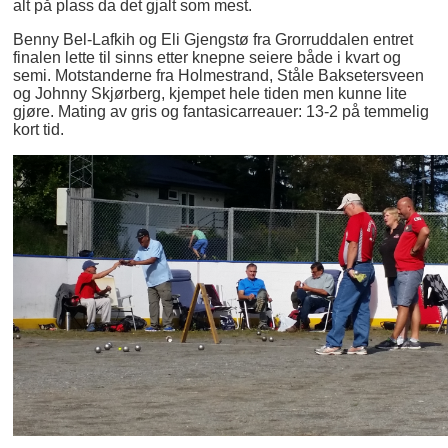
alt på plass da det gjalt som mest.
Benny Bel-Lafkih og Eli Gjengstø fra Grorruddalen entret
finalen lette til sinns etter knepne seiere både i kvart og
semi. Motstanderne fra Holmestrand, Ståle Baksetersveen
og Johnny Skjørberg, kjempet hele tiden men kunne lite
gjøre. Mating av gris og fantasicarreauer: 13-2 på temmelig
kort tid.