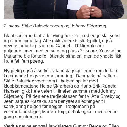
2. plass: Ståle Baksetersveen og Johnny Skjørberg
Blant spillerne fant vi for øvrig hele tre med engelsk lisens
og et rent juniorlag. Alle gikk videre til sluttspillet, også
nevnte juniorlag: Nora og Gabriel. - Riktignok som
puljetreer, men med en seier og pluss 2 i score. Youssef og
Marianne ble for tøffe i åttendelsfinalen, men de yngste fikk
i alle fall fem poeng.
Hyggelig også å se tre av landslagsspillerne som deltar i
kommende helgs veteranturnering i Danmark, på pallen.
Ståle Baksetersveen som til helgen spiller med
klubbkameratene Helge Skjørberg og Hans-Erik Røneid
Hansen, gikk hele veien til finalen sammen med Johnny
Skjørberg. På den ene tredjeplassen fant vi Atle Smeby og
Jean Jaques Razaka, som benyttet anledningen til
samkjøring helgen før helgen. Tredjemann på
veteranlandslaget, Morten Torp, deltok også - men denne
gang som dommer.
Verdt å nevne er også landslagets Gunvor Berge og Ellen