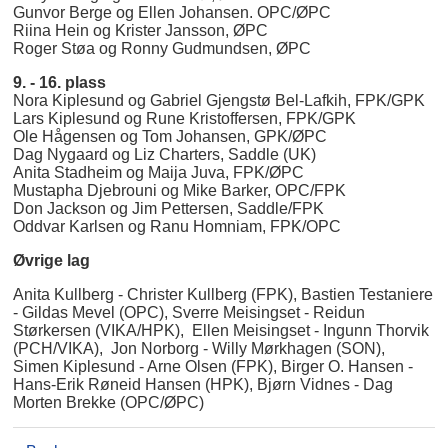
Gunvor Berge og Ellen Johansen. OPC/ØPC
Riina Hein og Krister Jansson, ØPC
Roger Støa og Ronny Gudmundsen, ØPC
9. - 16. plass
Nora Kiplesund og Gabriel Gjengstø Bel-Lafkih, FPK/GPK
Lars Kiplesund og Rune Kristoffersen, FPK/GPK
Ole Hågensen og Tom Johansen, GPK/ØPC
Dag Nygaard og Liz Charters, Saddle (UK)
Anita Stadheim og Maija Juva, FPK/ØPC
Mustapha Djebrouni og Mike Barker, OPC/FPK
Don Jackson og Jim Pettersen, Saddle/FPK
Oddvar Karlsen og Ranu Homniam, FPK/OPC
Øvrige lag
Anita Kullberg - Christer Kullberg (FPK), Bastien Testaniere
- Gildas Mevel (OPC), Sverre Meisingset - Reidun
Størkersen (VIKA/HPK), Ellen Meisingset - Ingunn Thorvik
(PCH/VIKA), Jon Norborg - Willy Mørkhagen (SON),
Simen Kiplesund - Arne Olsen (FPK), Birger O. Hansen -
Hans-Erik Røneid Hansen (HPK), Bjørn Vidnes - Dag
Morten Brekke (OPC/ØPC)