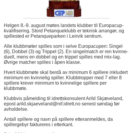
Helgen 8.-9. august møtes landets klubber til Europacup-
kvalifisering. Stord Petanqueklubb er teknisk arrangør, og
spillested er Petanqueparken i Leirvik sentrum.
Alle klubbmøter spilles som i selve Europacupen: Singel
(6), Dobbel (3) og Trippel (2). En singelmatch er ren kvinne-
duell, mens en dobbel og en trippel spilles med mix-lag.
Øvrige matcher spilles i åpen klasse.
Hvert klubbmøte skal bestå av minimum 6 spillere inkludert
minimum en kvinnelig spiller. Klubbtropper med 7 eller 8
spillere krever minimum to kvinnelige spillere per
klubbmøte.
Klubbvis påmelding til idrettskonsulent Arild Skjæveland,
epost arild.skjaeveland@nif.idrett.no senest søndag før
avholdelse.
Antall spillere og navn på spillere etteranmeldes, da
spillergebyr faktureres i etterkant.