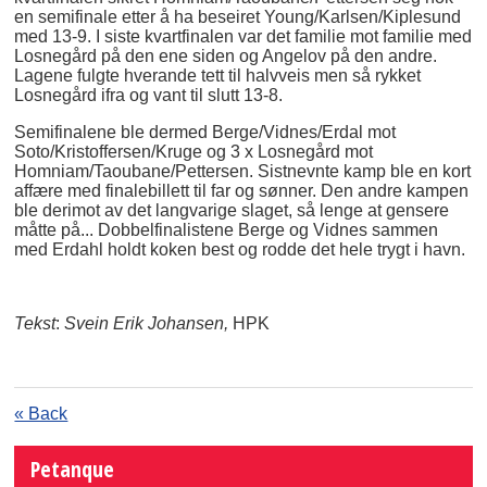
en semifinale etter å ha beseiret Young/Karlsen/Kiplesund
med 13-9. I siste kvartfinalen var det familie mot familie med
Losnegård på den ene siden og Angelov på den andre.
Lagene fulgte hverande tett til halvveis men så rykket
Losnegård ifra og vant til slutt 13-8.
Semifinalene ble dermed Berge/Vidnes/Erdal mot
Soto/Kristoffersen/Kruge og 3 x Losnegård mot
Homniam/Taoubane/Pettersen. Sistnevnte kamp ble en kort
affære med finalebillett til far og sønner. Den andre kampen
ble derimot av det langvarige slaget, så lenge at gensere
måtte på... Dobbelfinalistene Berge og Vidnes sammen
med Erdahl holdt koken best og rodde det hele trygt i havn.
Tekst
:
Svein Erik Johansen,
HPK
« Back
Petanque