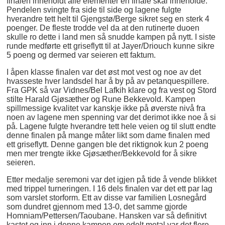
finalen inneholdt alle elementer en finale skal inneholde.
Pendelen svingte fra side til side og lagene fulgte
hverandre tett helt til Gjengstø/Berge sikret seg en sterk 4
poenger. De fleste trodde vel da at den rutinerte duoen
skulle ro dette i land men så snudde kampen på nytt. I siste
runde medførte ett griseflytt til at Jayer/Driouch kunne sikre
5 poeng og dermed var seieren ett faktum.
I åpen klasse finalen var det øst mot vest og noe av det
hvasseste hver landsdel har å by på av petanquespillere.
Fra GPK så var Vidnes/Bel Lafkih klare og fra vest og Stord
stilte Harald Gjøsæther og Rune Bekkevold. Kampen
spillmessige kvalitet var kanskje ikke på øverste nivå fra
noen av lagene men spenning var det derimot ikke noe å si
på. Lagene fulgte hverandre tett hele veien og til slutt endte
denne finalen på mange måter likt som dame finalen med
ett griseflytt. Denne gangen ble det riktignok kun 2 poeng
men mer trengte ikke Gjøsæther/Bekkevold for å sikre
seieren.
Etter medalje seremoni var det igjen på tide å vende blikket
med trippel turneringen. I 16 dels finalen var det ett par lag
som varslet storform. Ett av disse var familien Losnegård
som dundret gjennom med 13-0, det samme gjorde
Homniam/Pettersen/Taoubane. Hansken var så definitivt
kastet og inn i denne kampen om edelt metal var det flere