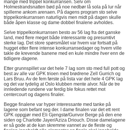
mange med trippel konkurransen. Selv om
Holmestrandsnatten bød på noe nedbør lå sola på lur når
spillerne ankom arenaen. På dagens program sto selve
trippelkonkurransen naturligvis men midt på dagen skulle
både åpen klasse og dame dobbel finalene avholdes.
Selve trippelkonkurransen besto av 56 lag fra det ganske
land, med flere meget både interessante og presumtivt
sterke lag. Det store spørsmålet var hvem var fortsatt på
hugget etter flere intense konkurransedager og hvem ville
takle de krevende banene med en kule mindre
hver
enn de
tidligere
dagene.
Etter grunnspillet var det hele 7 lag som sto med full pott og
best av alle var GPK trioen med brødrene Zell Gurrich og
Lars Bruu. Av de fem første på lista var det hele 4 GPK lag
og det var tydelig at Oslo klubben mente alvor. Når de tre
innledende rundene var ferdig ble fokus rettet mot
centercourt og dagens finaler.
Begge finalene var hyper interessante med tanke på
lagene som befant seg der. I dame finalen var det ett rent
GPK oppgjør med Eli Gjengstø/Gunvor Berge på den ene
siden og Charlotte Jayer/Aziza Driouch. Disse damelagene
er så gode at de kan skremme vannet av de fleste og