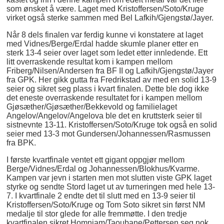
som ønsket å være. Laget med Kristoffersen/Soto/Kruge
virket også sterke sammen med Bel Lafkih/Gjengstø/Jayer.
Når 8 dels finalen var ferdig kunne vi konstatere at laget
med Vidnes/Berge/Erdal hadde skumle planer etter en
sterk 13-4 seier over laget som ledet etter innledende. Ett
litt overraskende resultat kom i kampen mellom
Friberg/Nilsen/Andersen fra BF II og Lafkih/Gjengstø/Jayer
fra GPK. Her gikk gutta fra Fredrikstad av med en solid 13-9
seier og sikret seg plass i kvart finalen. Dette ble dog ikke
det eneste overraskende resultatet for i kampen mellom
Gjøsæther/Gjøsæther/Bekkevold og familielaget
Angelov/Angelov/Angelova ble det en kruttsterk seier til
sistnevnte 13-11. Kristoffersen/Soto/Kruge tok også en solid
seier med 13-3 mot Gundersen/Johannessen/Rasmussen
fra BPK.
I første kvartfinale ventet ett gigant oppgjør mellom
Berge/Vidnes/Erdal og Johannessen/Blokhus/Kvarme.
Kampen var jevn i starten men mot slutten viste GPK laget
styrke og sendte Stord laget ut av turneringen med hele 13-
7. I kvartfinale 2 endte det til slutt med en 13-9 seier til
Kristoffersen/Soto/Kruge og Tom Soto sikret sin først NM
medalje til stor glede for alle fremmøtte. I den tredje
kvartfinalen sikret Homniam/Taoubane/Pettersen seg nok