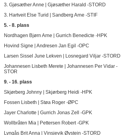
3. Gjøsæther Anne | Gjøsæther Harald -STORD
3. Hartveit Else Turid | Sandberg Arne -STIF
5. - 8. plass
Nordhagen Bjørn Arne | Gurrich Benedicte -HPK
Hovind Signe | Andresen Jan Egil -OPC
Larsen Sissel June Lekven | Losnegard Viljar -STORD
Johannesen Lisbeth Merete | Johannesen Per Vidar -
STOR
9. - 16. plass
Skjørberg Johnny | Skjørberg Heidi -HPK
Fossen Lisbeth | Støa Roger -ØPC
Jayer Charlotte | Gurrich Jonas Zell -GPK
Wollbråten Mia | Pettersen Robert -GPK
Lyngås Brit Anna | Vinsjevik Øystein -STORD