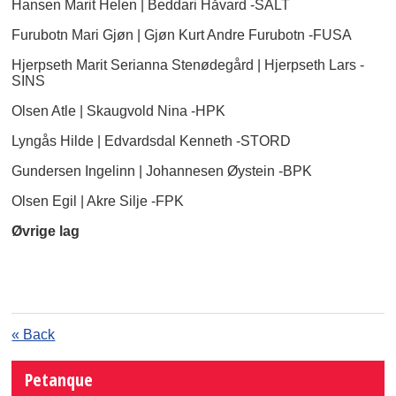
Hansen Marit Helen | Beddari Håvard -SALT
Furubotn Mari Gjøn | Gjøn Kurt Andre Furubotn -FUSA
Hjerpseth Marit Serianna Stenødegård | Hjerpseth Lars -
SINS
Olsen Atle | Skaugvold Nina -HPK
Lyngås Hilde | Edvardsdal Kenneth -STORD
Gundersen Ingelinn | Johannesen Øystein -BPK
Olsen Egil | Akre Silje -FPK
Øvrige lag
« Back
Petanque