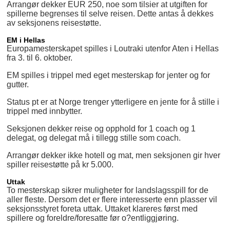
Arrangør dekker EUR 250, noe som tilsier at utgiften for
spillerne begrenses til selve reisen. Dette antas å dekkes
av seksjonens reisestøtte.
EM i Hellas
Europamesterskapet spilles i Loutraki utenfor Aten i Hellas
fra 3. til 6. oktober.
EM spilles i trippel med eget mesterskap for jenter og for
gutter.
Status pt er at Norge trenger ytterligere en jente for å stille i
trippel med innbytter.
Seksjonen dekker reise og opphold for 1 coach og 1
delegat, og delegat må i tillegg stille som coach.
Arrangør dekker ikke hotell og mat, men seksjonen gir hver
spiller reisestøtte på kr 5.000.
Uttak
To mesterskap sikrer muligheter for landslagsspill for de
aller fleste. Dersom det er flere interesserte enn plasser vil
seksjonsstyret foreta uttak. Uttaket klareres først med
spillere og foreldre/foresatte før o?entliggjøring.