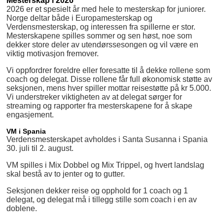
Mesterskap i 2026
2026 er et spesielt år med hele to mesterskap for juniorer.
Norge deltar både i Europamesterskap og
Verdensmesterskap, og interessen fra spillerne er stor.
Mesterskapene spilles sommer og sen høst, noe som
dekker store deler av utendørssesongen og vil være en
viktig motivasjon fremover.
Vi oppfordrer foreldre eller foresatte til å dekke rollene som
coach og delegat. Disse rollene får full økonomisk støtte av
seksjonen, mens hver spiller mottar reisestøtte på kr 5.000.
Vi understreker viktigheten av at delegat sørger for
streaming og rapporter fra mesterskapene for å skape
engasjement.
VM i Spania
Verdensmesterskapet avholdes i Santa Susanna i Spania
30. juli til 2. august.
VM spilles i Mix Dobbel og Mix Trippel, og hvert landslag
skal bestå av to jenter og to gutter.
Seksjonen dekker reise og opphold for 1 coach og 1
delegat, og delegat må i tillegg stille som coach i en av
doblene.