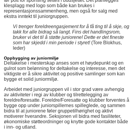
før pott for sponsing settes i budsjettet. Det planlegges
klesplagg med logo som både kan brukes i
representasjonssammenheng, men også for salg med
ekstra inntekt til juniorgruppen.
Vi trenger foreldreengasjement for å få ting til å skje, og
takk for alle bidrag så langt. Fins det handlingsrom,
bruker vi det til å støtte juniorene! Dette er det fineste
som har skjedd i min periode i styret!
(Tore Blokhus,
leder)
Oppbygging av juniormiljø
Deltakelse i mesterskap anses som et høydepunkt og en
gulrot som belønning for deltakelse og interesse, men det
viktigste er å sikre aktivitet og positive samlinger som kan
bygge et solid juniormiljø.
Arbeidet med juniorgruppen vil i stor grad være avhengig
av aktiviteter i regi av klubber og tilrettelegging av
foreldre/foresatte. Foreldre/Foresatte og klubber forventes å
bygge opp under juniorspillernes spilleglede, og sammen
bidra til at juniorene føler gruppetilhørighet og aktivt
motiverer hverandre. Seksjonen vil bidra med fasiliteter,
økonomiske støtteordninger og knytte gode kontakter både
i inn- og utland.