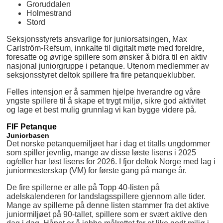
Groruddalen
Holmestrand
Stord
Seksjonsstyrets ansvarlige for juniorsatsingen, Max
Carlström-Refsum, innkalte til digitalt møte med foreldre,
foresatte og øvrige spillere som ønsker å bidra til en aktiv
nasjonal juniorgruppe i petanque. Utenom medlemmer av
seksjonsstyret deltok spillere fra fire petanqueklubber.
Felles intensjon er å sammen hjelpe hverandre og våre
yngste spillere til å skape et trygt miljø, sikre god aktivitet
og lage et best mulig grunnlag vi kan bygge videre på.
FIF Petanque
Juniorbasen
Det norske petanquemiljøet har i dag et titalls ungdommer
som spiller jevnlig, mange av disse løste lisens i 2025
og/eller har løst lisens for 2026. I fjor deltok Norge med lag i
juniormesterskap (VM) for første gang på mange år.
De fire spillerne er alle på Topp 40-listen på
adelskalenderen for landslagsspillere gjennom alle tider.
Mange av spillerne på denne listen stammer fra det aktive
juniormiljøet på 90-tallet, spillere som er svært aktive den