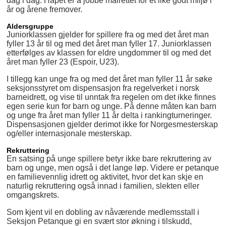
dag i dag. Håpet er å jobbe målrettet for et like godt miljø i
år og årene fremover.
Aldersgruppe
Juniorklassen gjelder for spillere fra og med det året man
fyller 13 år til og med det året man fyller 17. Juniorklassen
etterfølges av klassen for eldre ungdommer til og med det
året man fyller 23 (Espoir, U23).
I tillegg kan unge fra og med det året man fyller 11 år søke
seksjonsstyret om dispensasjon fra regelverket i norsk
barneidrett, og vise til unntak fra regelen om det ikke finnes
egen serie kun for barn og unge. På denne måten kan barn
og unge fra året man fyller 11 år delta i rankingturneringer.
Dispensasjonen gjelder derimot ikke for Norgesmesterskap
og/eller internasjonale mesterskap.
Rekruttering
En satsing på unge spillere betyr ikke bare rekruttering av
barn og unge, men også i det lange løp. Videre er petanque
en familievennlig idrett og aktivitet, hvor det kan skje en
naturlig rekruttering også innad i familien, slekten eller
omgangskrets.
Som kjent vil en dobling av nåværende medlemsstall i
Seksjon Petanque gi en svært stor økning i tilskudd,