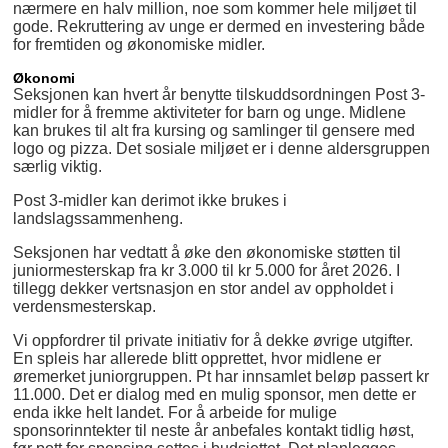
nærmere en halv million, noe som kommer hele miljøet til
gode. Rekruttering av unge er dermed en investering både
for fremtiden og økonomiske midler.
Økonomi
Seksjonen kan hvert år benytte tilskuddsordningen Post 3-
midler for å fremme aktiviteter for barn og unge. Midlene
kan brukes til alt fra kursing og samlinger til gensere med
logo og pizza. Det sosiale miljøet er i denne aldersgruppen
særlig viktig.
Post 3-midler kan derimot ikke brukes i
landslagssammenheng.
Seksjonen har vedtatt å øke den økonomiske støtten til
juniormesterskap fra kr 3.000 til kr 5.000 for året 2026. I
tillegg dekker vertsnasjon en stor andel av oppholdet i
verdensmesterskap.
Vi oppfordrer til private initiativ for å dekke øvrige utgifter.
En spleis har allerede blitt opprettet, hvor midlene er
øremerket juniorgruppen. Pt har innsamlet beløp passert kr
11.000. Det er dialog med en mulig sponsor, men dette er
enda ikke helt landet. For å arbeide for mulige
sponsorinntekter til neste år anbefales kontakt tidlig høst,