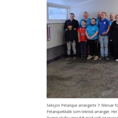
Seksjon Petanque arrangerte 7. februar 
Petanqueklubb som teknisk arrangør. Her 
Dagen skulle være fylt med spill og masse