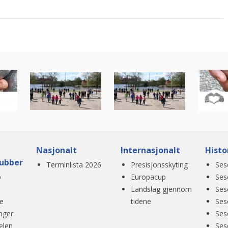
Nasjonalt
Internasjonalt
Histo
ubber
Terminlista 2026
Presisjonsskyting
Ses
b
Europacup
Ses
Landslag gjennom
Ses
e
tidene
Ses
nger
Ses
elen
Ses