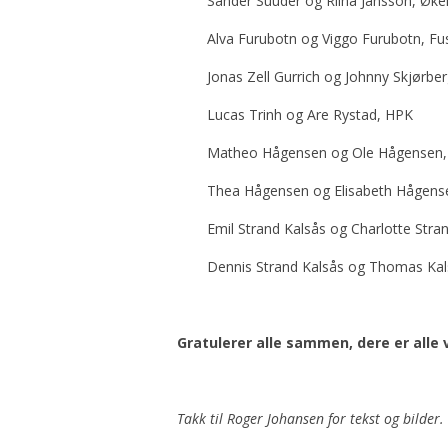
Sander Suuder og Riina Jansson, Øke
Alva Furubotn og Viggo Furubotn, Fu
Jonas Zell Gurrich og Johnny Skjørbe
Lucas Trinh og Are Rystad, HPK
Matheo Hågensen og Ole Hågensen
Thea Hågensen og Elisabeth Hågens
Emil Strand Kalsås og Charlotte Stra
Dennis Strand Kalsås og Thomas Kal
Gratulerer alle sammen, dere er alle 
Takk til Roger Johansen for tekst og bilder.