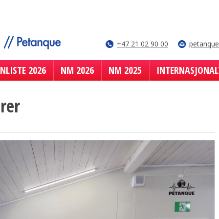
+47 21 02 90 00
petanqu
NLISTE 2026
NM 2026
NM 2025
INTERNASJONAL
orer