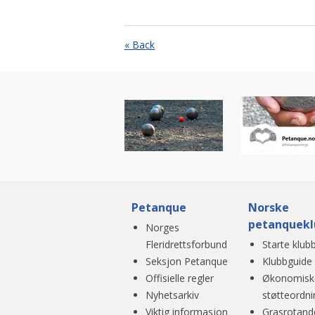
« Back
Petanque
Norske
petanquekl
Norges
Fleridrettsforbund
Starte klub
Seksjon Petanque
Klubbguide
Offisielle regler
Økonomisk
Nyhetsarkiv
støtteordni
Viktig informasjon
Grasrotand