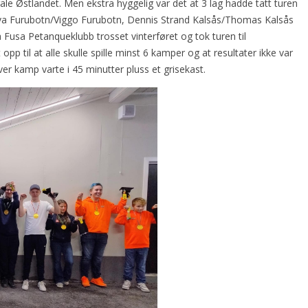
rale Østlandet. Men ekstra hyggelig var det at 3 lag hadde tatt turen
 Alva Furubotn/Viggo Furubotn, Dennis Strand Kalsås/Thomas Kalsås
 Fusa Petanqueklubb trosset vinterføret og tok turen til
p til at alle skulle spille minst 6 kamper og at resultater ikke var
ver kamp varte i 45 minutter pluss et grisekast.