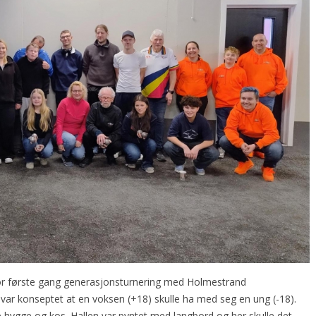
for første gang generasjonsturnering med Holmestrand
var konseptet at en voksen (+18) skulle ha med seg en ung (-18).
 hygge og kos. Hallen var pyntet med langbord og her skulle det