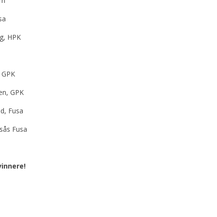
rn
sa
rg, HPK
, GPK
en, GPK
nd, Fusa
sås Fusa
vinnere!