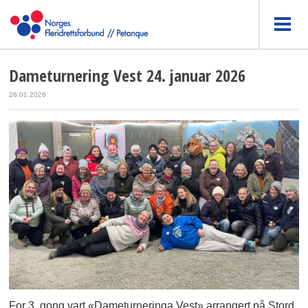
Dameturnering Vest 24. januar 2026
26.01.2026
For 3. gong vart «Dameturneringa Vest» arrangert på Stord,