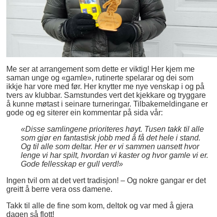
Me ser at arrangement som dette er viktig! Her kjem me
saman unge og «gamle», rutinerte spelarar og dei som
ikkje har vore med før. Her knytter me nye venskap i og på
tvers av klubbar. Samstundes vert det kjekkare og tryggare
å kunne møtast i seinare turneringar. Tilbakemeldingane er
gode og eg siterer ein kommentar på sida vår:
«Disse samlingene prioriteres høyt. Tusen takk til alle
som gjør en fantastisk jobb med å få det hele i stand.
Og til alle som deltar. Her er vi sammen uansett hvor
lenge vi har spilt, hvordan vi kaster og hvor gamle vi er.
Gode fellesskap er gull verd!»
Ingen tvil om at det vert tradisjon! – Og nokre gangar er det
greitt å berre vera oss damene.
Takk til alle de fine som kom, deltok og var med å gjera
dagen så flott!