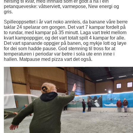
helsing til kvar, med innhald som er godt å ha i ein
petanqueveske: våtserviett, varmepose, New energi og
gris.
Spilleoppsettet i år vart noko annleis, da banane våre berre
taklar 24 spelarar om gongen. Det vart 7 kampar fordelt på
to rundar, med kampar på 35 minutt. Laga vart trekt mellom
kvart kampoppgjer, og det vart totalt spilt 4 kampar for alle.
Det vart spanande oppgjer på banen, og mykje lott og løye
for dei som hadde pause. God stemning til tross for at
temperaturen i periodar var betre i sola ute enn inne i
hallen. Matpause med pizza vart det også.