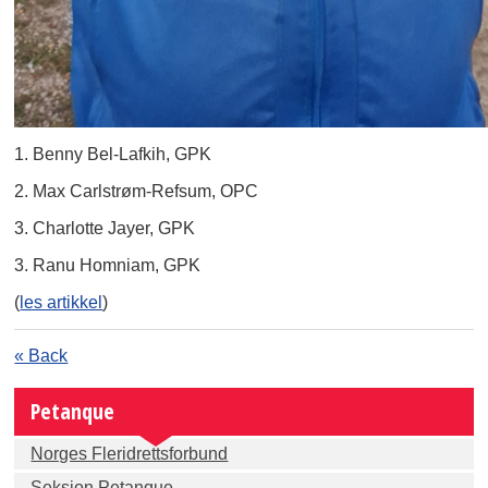
1. Benny Bel-Lafkih, GPK
2. Max Carlstrøm-Refsum, OPC
3. Charlotte Jayer, GPK
3. Ranu Homniam, GPK
(
les artikkel
)
« Back
Petanque
Norges Fleridrettsforbund
Seksjon Petanque