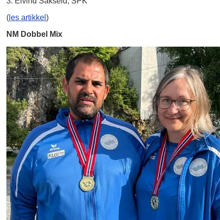
3. Eivind Sakseid, SPK
(
les artikkel
)
NM Dobbel Mix