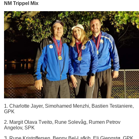
NM Trippel Mix
1. Charlotte Jayer, Simohamed Menzhi, Bastien Testaniere,
GPK
2. Margit Olava Tveito, Rune Solevåg, Rumen Petrov
Angelov, SPK
3. Rune Kristoffersen, Benny Bel-Lafkih, Eli Gjengstø, GPK