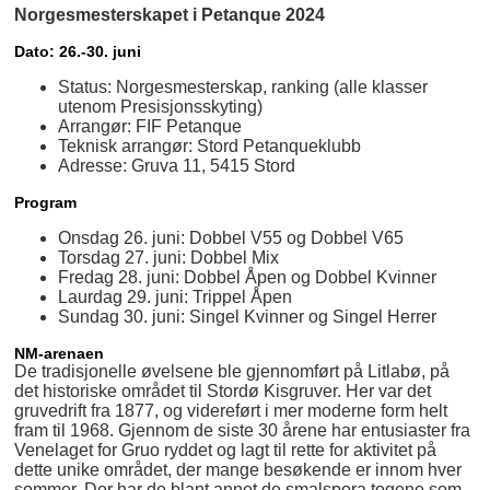
Norgesmesterskapet i Petanque 2024
Dato: 26.-30. juni
Status: Norgesmesterskap, ranking (alle klasser
utenom Presisjonsskyting)
Arrangør: FIF Petanque
Teknisk arrangør: Stord Petanqueklubb
Adresse: Gruva 11, 5415 Stord
Program
Onsdag 26. juni: Dobbel V55 og Dobbel V65
Torsdag 27. juni: Dobbel Mix
Fredag 28. juni: Dobbel Åpen og Dobbel Kvinner
Laurdag 29. juni: Trippel Åpen
Sundag 30. juni: Singel Kvinner og Singel Herrer
NM-arenaen
De tradisjonelle øvelsene ble gjennomført på Litlabø, på
det historiske området til Stordø Kisgruver. Her var det
gruvedrift fra 1877, og videreført i mer moderne form helt
fram til 1968. Gjennom de siste 30 årene har entusiaster fra
Venelaget for Gruo ryddet og lagt til rette for aktivitet på
dette unike området, der mange besøkende er innom hver
sommer. Der har de blant annet de smalspora togene som