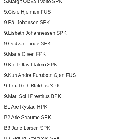
5.Margit Olava Tveito SPK
5.Gisle Hjelmen FUS
9.Pål Johansen SPK
9.Lisbeth Johannessen SPK
9.Oddvar Lunde SPK
9.Maria Olsen FPK
9.Kjell Olav Flatmo SPK
9.Kurt Andre Furubotn Gjøn FUS
9.Tore Roth Blokhus SPK
9.Mari Solli Presthus BPK
B1 Are Rystad HPK
B2 Atle Straume SPK
B3 Jarle Larsen SPK
B3 Sigurd Sævareid SPK