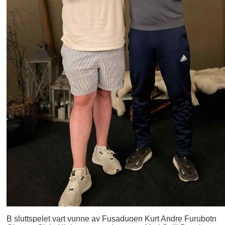
B sluttspelet vart vunne av Fusaduoen Kurt Andre Furubotn