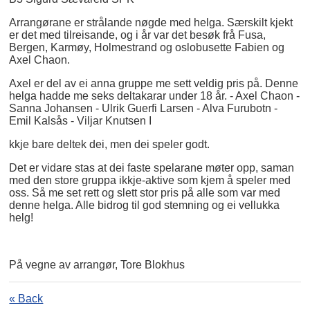
Arrangørane er strålande nøgde med helga. Særskilt kjekt
er det med tilreisande, og i år var det besøk frå Fusa,
Bergen, Karmøy, Holmestrand og oslobusette Fabien og
Axel Chaon.
Axel er del av ei anna gruppe me sett veldig pris på. Denne
helga hadde me seks deltakarar under 18 år. - Axel Chaon -
Sanna Johansen - Ulrik Guerfi Larsen - Alva Furubotn -
Emil Kalsås - Viljar Knutsen I
kkje bare deltek dei, men dei speler godt.
Det er vidare stas at dei faste spelarane møter opp, saman
med den store gruppa ikkje-aktive som kjem å speler med
oss. Så me set rett og slett stor pris på alle som var med
denne helga. Alle bidrog til god stemning og ei vellukka
helg!
På vegne av arrangør, Tore Blokhus
« Back