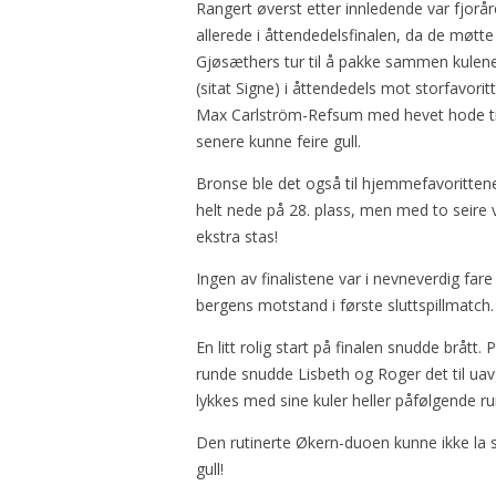
Rangert øverst etter innledende var fjorå
allerede i åttendedelsfinalen, da de møtte 
Gjøsæthers tur til å pakke sammen kulene e
(sitat Signe) i åttendedels mot storfavo
Max Carlström-Refsum med hevet hode til k
senere kunne feire gull.
Bronse ble det også til hjemmefavorittene
helt nede på 28. plass, men med to seire va
ekstra stas!
Ingen av finalistene var i nevneverdig fare
bergens motstand i første sluttspillmatch
En litt rolig start på finalen snudde brått
runde snudde Lisbeth og Roger det til ua
lykkes med sine kuler heller påfølgende r
Den rutinerte Økern-duoen kunne ikke la sj
gull!