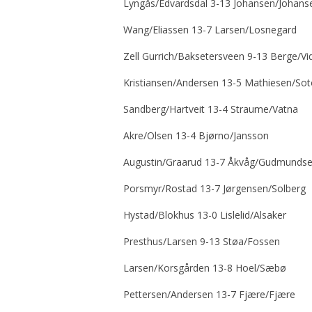
Lyngås/Edvardsdal 3-13 Johansen/Johans
Wang/Eliassen 13-7 Larsen/Losnegard
Zell Gurrich/Baksetersveen 9-13 Berge/Vi
Kristiansen/Andersen 13-5 Mathiesen/So
Sandberg/Hartveit 13-4 Straume/Vatna
Akre/Olsen 13-4 Bjørno/Jansson
Augustin/Graarud 13-7 Åkvåg/Gudmunds
Porsmyr/Rostad 13-7 Jørgensen/Solberg
Hystad/Blokhus 13-0 Lislelid/Alsaker
Presthus/Larsen 9-13 Støa/Fossen
Larsen/Korsgården 13-8 Hoel/Sæbø
Pettersen/Andersen 13-7 Fjære/Fjære