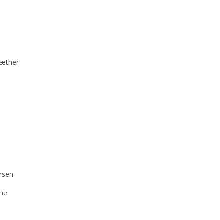
sæther
rsen
ne