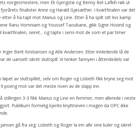
rets norgesmestere, men Eli Gjengstø og Benny Bel-Lafkih røk ut
fjorårets finalister Anne og Harald Gjøsæther. I kvartfinalen var det
tter å ha tapt mot Marius og Line. Etter å ha spilt sitt livs kamp
rittene Ranu Homniam og Youssef Taoubane, gikk Signe Hovind og
vartfinalen, seiret... og tapte i semi mot de som et par timer
 Inger Berit Kristiansen og Atle Andersen. Etter innledende lå de
r de uansett sikret sluttspill. Vi tenker fannyen i åttendedels var
 i løpet av sluttspillet, selv om Roger og Lisbeth fikk bryne seg mot
. 9 poeng mot var det meste noen av de slapp inn.
. På stillingen 3-3 fikk Marius og Line en femmer, men allerede i neste
vgjort. Publikum formelig kjente knyttneven i magen da OPC ikke
unde.
ansen gå fra seg: Lisbeth og Roger la inn alle sine kuler og sikret