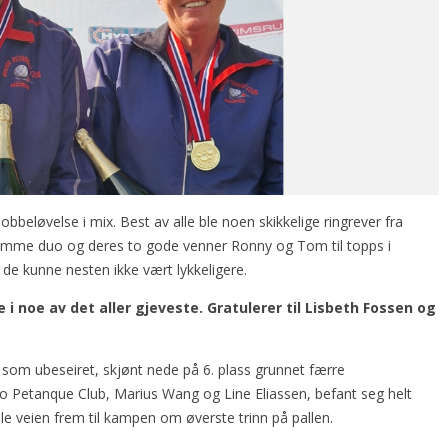
dobbeløvelse i mix. Best av alle ble noen skikkelige ringrever fra
 samme duo og deres to gode venner Ronny og Tom til topps i
g de kunne nesten ikke vært lykkeligere.
 i noe av det aller gjeveste. Gratulerer til Lisbeth Fossen og
 som ubeseiret, skjønt nede på 6. plass grunnet færre
 Petanque Club, Marius Wang og Line Eliassen, befant seg helt
ele veien frem til kampen om øverste trinn på pallen.