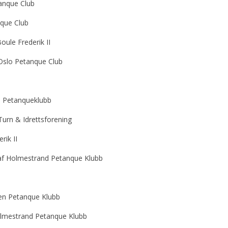
tanque Club
nque Club
Boule Frederik II
Oslo Petanque Club
d Petanqueklubb
Turn & Idrettsforening
rik II
laf Holmestrand Petanque Klubb
len Petanque Klubb
Holmestrand Petanque Klubb