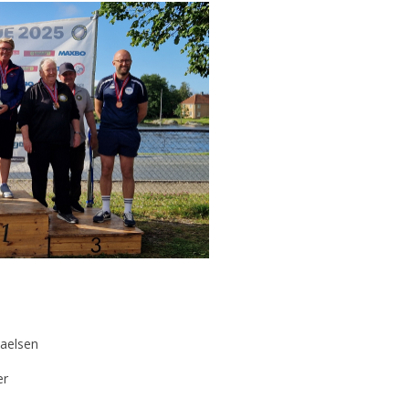
haelsen
er