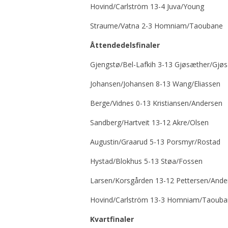
Hovind/Carlström 13-4 Juva/Young
Straume/Vatna 2-3 Homniam/Taoubane
Åttendedelsfinaler
Gjengstø/Bel-Lafkih 3-13 Gjøsæther/Gjø
Johansen/Johansen 8-13 Wang/Eliassen
Berge/Vidnes 0-13 Kristiansen/Andersen
Sandberg/Hartveit 13-12 Akre/Olsen
Augustin/Graarud 5-13 Porsmyr/Rostad
Hystad/Blokhus 5-13 Støa/Fossen
Larsen/Korsgården 13-12 Pettersen/Ande
Hovind/Carlström 13-3 Homniam/Taouba
Kvartfinaler