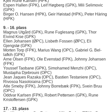
Kjell Rune Karlsen (HPK)
Espen Hallen (FPK), Leif Høgberg (GPK), Mili Selimovic
(GPK)
Birger O. Hansen (HPK), Geir Høistad (HPK), Peter Häring
(HPK)
9. - 16. plass
Magnus Utgård (GPK), Rune Fuglesang (GPK), Thor
Eivind Kise (GPK)
Ellen Johansen (ØPC), Lisbeth Fossen (ØPC), Eli
Gjengstø (GPK)
Morten Torp (FPK), Marius Wang (OPC), Gabriel G. Bel-
lafkih (GPK)
Arne Olsen (FPK), Ole Evenstad (FPK), Johnny Johansen
(FPK)
Youssef Taobane (GPK), Simohamed Menzhi (OPC),
Mustapha Djebrouni (OPC)
Jean Jaques Razaka (OPC), Bastien Testaniere (OPC),
Rivosoa Nasoloiaina (OPC)
Atle Smeby (FPK), Johnny Borrebæk (FPK), Svein Bruu
(OPC)
Oddvar Karlsen (FPK), Robert Pettersen (GPK), Rune
Kristoffersen (GPK)
17. - 33. plass