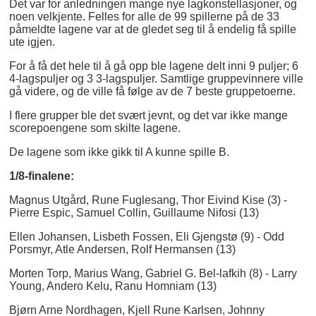
Det var for anledningen mange nye lagkonstellasjoner, og
noen velkjente. Felles for alle de 99 spillerne på de 33
påmeldte lagene var at de gledet seg til å endelig få spille
ute igjen.
For å få det hele til å gå opp ble lagene delt inni 9 puljer; 6
4-lagspuljer og 3 3-lagspuljer. Samtlige gruppevinnere ville
gå videre, og de ville få følge av de 7 beste gruppetoerne.
I flere grupper ble det svært jevnt, og det var ikke mange
scorepoengene som skilte lagene.
De lagene som ikke gikk til A kunne spille B.
1/8-finalene:
Magnus Utgård, Rune Fuglesang, Thor Eivind Kise (3) -
Pierre Espic, Samuel Collin, Guillaume Nifosi (13)
Ellen Johansen, Lisbeth Fossen, Eli Gjengstø (9) - Odd
Porsmyr, Atle Andersen, Rolf Hermansen (13)
Morten Torp, Marius Wang, Gabriel G. Bel-lafkih (8) - Larry
Young, Andero Kelu, Ranu Homniam (13)
Bjørn Arne Nordhagen, Kjell Rune Karlsen, Johnny