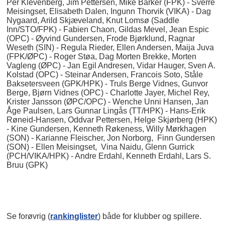
Per Klevenberg, Jim Pettersen, Mike Barker (FPK) - Sverre
Meisingset, Elisabeth Dalen, Ingunn Thorvik (VIKA) - Dag
Nygaard, Arild Skjæveland, Knut Lomsø (Saddle
Inn/STO/FPK) - Fabien Chaon, Gildas Mevel, Jean Espic
(OPC) - Øyvind Gundersen, Frode Bjørklund, Ragnar
Weseth (SIN) - Regula Rieder, Ellen Andersen, Maija Juva
(FPK/ØPC) - Roger Støa, Dag Morten Brekke, Morten
Vagleng (ØPC) - Jan Egil Andresen, Vidar Hauger, Sven A.
Kolstad (OPC) - Steinar Andersen, Francois Soto, Ståle
Baksetersveen (GPK/HPK) - Truls Berge Vidnes, Gunvor
Berge, Bjørn Vidnes (OPC) - Charlotte Jayer, Michel Rey,
Krister Jansson (ØPC/OPC) - Wenche Unni Hansen, Jan
Åge Paulsen, Lars Gunnar Lingås (TT/HPK) - Hans-Erik
Røneid-Hansen, Oddvar Pettersen, Helge Skjørberg (HPK)
- Kine Gundersen, Kenneth Røkeness, Willy Mørkhagen
(SON) - Karianne Fleischer, Jon Norborg, Finn Gundersen
(SON) - Ellen Meisingset, Vina Naidu, Glenn Gurrick
(PCH/VIKA/HPK) - Andre Erdahl, Kenneth Erdahl, Lars S.
Bruu (GPK)
Se forøvrig (
rankinglister
) både for klubber og spillere.