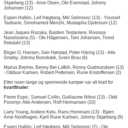
Skjørberg (13) - Arne Olsen, Ole Evenstad, Johnny
Johansen (12)
Espen Hallén, Leif Høgberg, Mili Selimovic (13) - Youssef
Taobane, Simohamed Menzhi, Mustapha Djebrouni (12)
Jean Jaques Razaka, Bastien Testaniere, Rivosoa
Nasoloiaina (5) - Ole Hågensen, Tom Johansen, Trond
Rekdahl (13)
Birger O. Hansen, Geir Høistad, Peter Häring (13) - Atle
Smeby, Johnny Borrebæk, Svein Bruu (6)
Marius Breimo, Benny Bel-Lafkih, Ronny Gudmundsen (13)
- Oddvar Karlsen, Robert Pettersen, Rune Kristoffersen (2)
Etter noen lange og spennende kamper var alt klart for
kvartfinaler
:
Pierre Espic, Samuel Collin, Guillaume Nifosi (13) - Odd
Porsmyr, Atle Andersen, Rolf Hermansen (10)
Larry Young, Andero Kelu, Ranu Homniam (13) - Bjørn
Arne Nordhagen, Kjell Rune Karlsen, Johnny Skjørberg (9)
Espen Hallén, Leif Høgberg, Mili Selimovic (2) - Ole