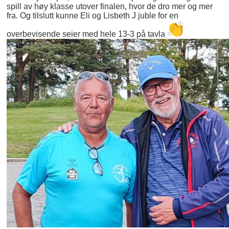
spill av høy klasse utover finalen, hvor de dro mer og mer
fra. Og tilslutt kunne Eli og Lisbeth J juble for en
overbevisende seier med hele 13-3 på tavla