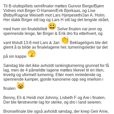
Til B-sluttspillets semifinaler møttes Gunvor Berge/Bjørn
Vidnes mot Birger O Hansen/Erik Bjerkaas, og Lise
Østby/Ragnar Weiseth mot Lars Hjerpeseth/Jan A. Holm.
Her stakk Birger sitt lag og Lars H sitt lag det lengste strået,
med hver sin finalebillett
Selve finalen var jevn og
spennende lenge, før Birger & Erik dro fra etterhvert, og
vant tilslutt 13-8 mot Lars & Jan
Beklageligvis ble det
glemt å ta bilde av finalelagene her, turneringsleder tar det
på sin kappe
Søndag ble det ikke avholdt rankingturnering grunnet for få
lag, men de 4 påmeldte lagene møttes likevel til en liten,
trivelig og uformell turnering. Etter noen innledende og
spennende kamper, gjorde kanonene opp seg imellom i
finalen
Benny, Eli & Heidi mot Johnny, Lisbeth F og Are i finalen.
Der ble førstnevnte lag for sterke, og dro i land seieren.
Bronsefinale ble også avholdt søndag, der knep Geir Arne,