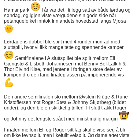
Hamar park
I år var det i tillegg satt av både lørdag og
søndag, og igjen viste værgudene sin gode side når
petanquefolket inntok Innlandets hovedstad langs Mjøsa
Lørdagens dobbel ble spilt med 4 runder monrad med
sluttspill, hvor vi fikk mange tette og spennende kamper
Semifinalene i A sluttspillet ble spilt mellom Eli
Gjengstø & Lisbeth Johannesen mot Benny Bel-Lafkih &
Thor Eivind Kise, med jentene i føringen store deler av
kampen dro de i land finaleplassen på imponerende vis
Den andre semifinalen sto mellom Øystein Krüge & Rune
Kristoffersen mot Roger Støa & Johnny Skjørberg (bildet
under), og den ble en skikkelig triller! Til slutt trakk Roger
og Johnny det lengste strået med minst mulig margin
Finalen mellom Eli og Roger sitt lag skulle vise seg å bli
om ikke jevnspilt, men likefullt velspilt. Og damelaget viste