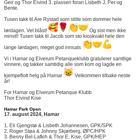
Geir og Thor Eivind 3. plassen foran Lisbeth J, Per og
Bente.
Tusen takk til Are Rystad som stilte som dommer hele
lørdagen. Vel blåst!
Og sist men ikke
minst!! Tusen takk til Jacob som sto kioskvakt hele den
lange lørdagen, meget god innsats
Vi i Hamar og Elverum Petanqueklubb gratulerer samtlige
vinnere, og takker samtidig alle som kom og lagde en
kjempeflott helg på Hamar
Velkommen tilbake neste
år!
For Hamar og Elverum Petanque Klubb
Thor Eivind Kise
Hamar Park Open
17. august 2024, Hamar
1. Eli Gjengstø & Lisbeth Johannesen, GPK/SPK
2. Roger Støa & Johnny Skjørberg, ØPC/HPK
3. Benny Bel-Lafkih & Thor E. Kise, GPK/HEP