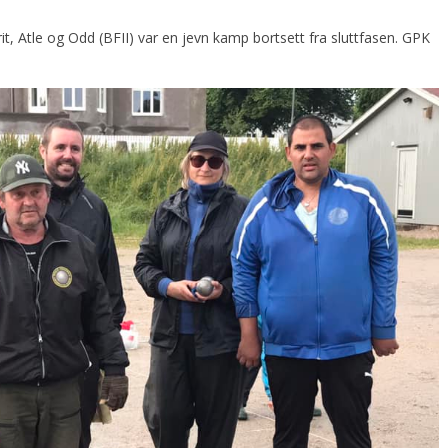
t, Atle og Odd (BFII) var en jevn kamp bortsett fra sluttfasen. GPK