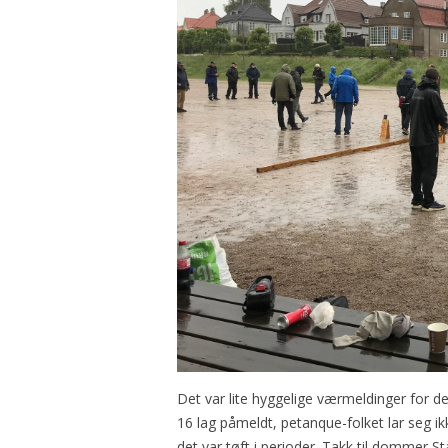
Det var lite hyggelige værmeldinger for d
16 lag påmeldt, petanque-folket lar seg i
det var tøft i perioder. Takk til dommer 