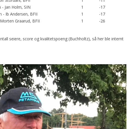
f Stordahl, BFII
1
-11
 - Jan Holm, SIN
1
-17
 - Ib Andersen, BFII
1
-17
 Morten Graarud, BFII
1
-26
all seiere, score og kvalitetspoeng (Buchholtz), så her ble internt