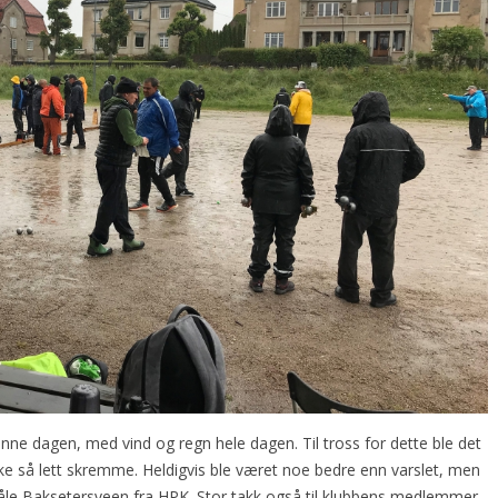
enne dagen, med vind og regn hele dagen. Til tross for dette ble det
kke så lett skremme. Heldigvis ble været noe bedre enn varslet, men
Ståle Baksetersveen fra HPK. Stor takk også til klubbens medlemmer