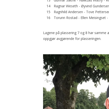
13
Gunnar Salthe - Nawzad Wasfy - Rol
14
Ragnar Weseth - Øyvind Gundersen
15
Ragnhild Andersen - Tove Pettersen
16
Torunn Rostad - Ellen Meisingset -
Lagene på plassering 7 og 8 har samme ant
oppgjør avgjørende for plasseringen.