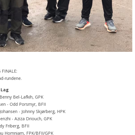
 FINALE:
rad-rundene.
Lag
- Benny Bel-Lafkih, GPK
rsen - Odd Porsmyr, BFII
 Johansen - Johnny Skjørberg, HPK
enzhi - Aziza Driouch, GPK
dy Friberg, BFII
Ranu Homniam, FPK/BFII/GPK