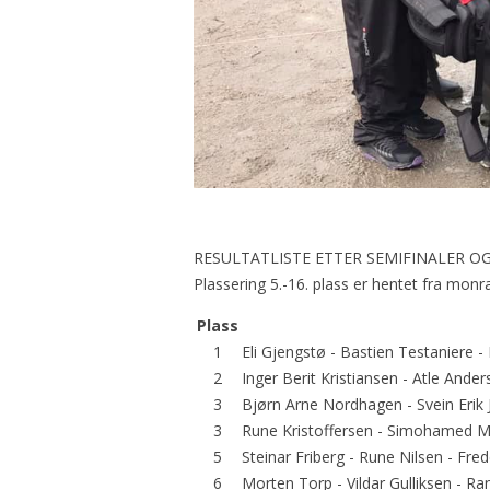
RESULTATLISTE ETTER SEMIFINALER OG
Plassering 5.-16. plass er hentet fra mon
Plass
1
Eli Gjengstø - Bastien Testaniere 
2
Inger Berit Kristiansen - Atle Ande
3
Bjørn Arne Nordhagen - Svein Erik
3
Rune Kristoffersen - Simohamed M
5
Steinar Friberg - Rune Nilsen - Fred
6
Morten Torp - Vildar Gulliksen - 