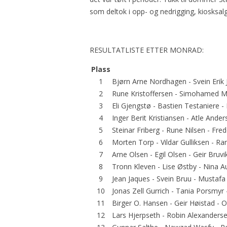
som deltok i opp- og nedrigging, kiosksalg
RESULTATLISTE ETTER MONRAD:
Plass
1
Bjørn Arne Nordhagen - Svein Erik
2
Rune Kristoffersen - Simohamed M
3
Eli Gjengstø - Bastien Testaniere 
4
Inger Berit Kristiansen - Atle Ande
5
Steinar Friberg - Rune Nilsen - Fred
6
Morten Torp - Vildar Gulliksen - 
7
Arne Olsen - Egil Olsen - Geir Bruv
8
Tronn Kleven - Lise Østby - Nina Au
9
Jean Jaques - Svein Bruu - Mustaf
10
Jonas Zell Gurrich - Tania Porsmyr
11
Birger O. Hansen - Geir Høistad -
12
Lars Hjerpseth - Robin Alexanders