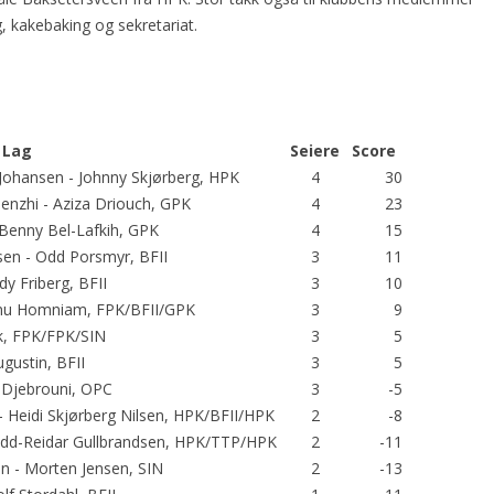
, kakebaking og sekretariat.
Lag
Seiere
Score
 Johansen - Johnny Skjørberg, HPK
4
30
enzhi - Aziza Driouch, GPK
4
23
- Benny Bel-Lafkih, GPK
4
15
rsen - Odd Porsmyr, BFII
3
11
dy Friberg, BFII
3
10
Ranu Homniam, FPK/BFII/GPK
3
9
ik, FPK/FPK/SIN
3
5
gustin, BFII
3
5
a Djebrouni, OPC
3
-5
 - Heidi Skjørberg Nilsen, HPK/BFII/HPK
2
-8
 Odd-Reidar Gullbrandsen, HPK/TTP/HPK
2
-11
en - Morten Jensen, SIN
2
-13