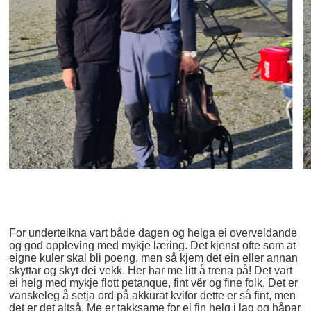
For underteikna vart både dagen og helga ei overveldande
og god oppleving med mykje læring. Det kjenst ofte som at
eigne kuler skal bli poeng, men så kjem det ein eller annan
skyttar og skyt dei vekk. Her har me litt å trena på! Det vart
ei helg med mykje flott petanque, fint vêr og fine folk. Det er
vanskeleg å setja ord på akkurat kvifor dette er så fint, men
det er det altså. Me er takksame for ei fin helg i lag og håpar