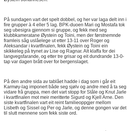
På sundagen vart det spelt dobbel, og her var laga delt inn i
fire grupper à 4 eller 5 lag. BPK-duoen Mari og Mostafa tok
seg ubesigra gjennom si gruppe, og fekk med seg
klubbkameratane Øystein og Toini, men der førstnemnde
framleis såg uslåelege ut etter 13-11 over Roger og
Aleksandar i kvartfinalen, fekk Øystein og Toini ein
skikkeleg på trynet av Lise og Ragnar. Alt klaffa for dei
langvegsfarande, og etter tre grisar og eit dundrande 13-0-
tap var dagen brått over for bergenslaget.
På den andre sida av tablået hadde i dag som i går eit
Karmøy-lag imponert både seg sjølv og andre med å ta seg
vidare frå gruppa, men det vart stopp for Ståle og Knut Jarle
i kvartfinalen mot meir meritterte Sigurd og Kjell Arne. Den
siste kvartfinalen vart eit reint familieoppgjer mellom
Lisbeth og Sissel og Per og Jarle, og denne gongen var det
til slutt mennene som fekk siste ord.