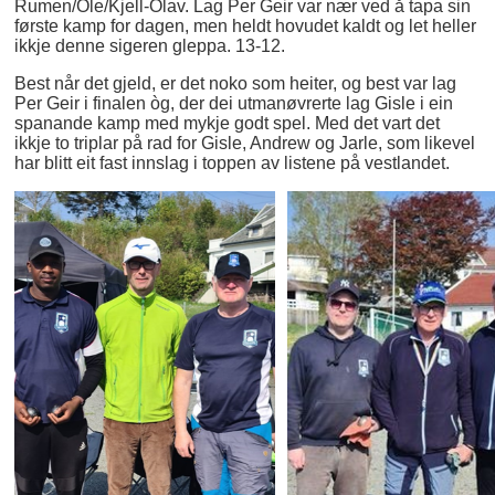
Rumen/Ole/Kjell-Olav. Lag Per Geir var nær ved å tapa sin
første kamp for dagen, men heldt hovudet kaldt og let heller
ikkje denne sigeren gleppa. 13-12.
Best når det gjeld, er det noko som heiter, og best var lag
Per Geir i finalen òg, der dei utmanøvrerte lag Gisle i ein
spanande kamp med mykje godt spel. Med det vart det
ikkje to triplar på rad for Gisle, Andrew og Jarle, som likevel
har blitt eit fast innslag i toppen av listene på vestlandet.