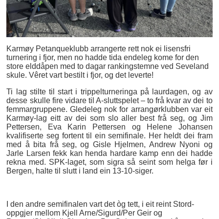
Karmøy Petanqueklubb arrangerte rett nok ei lisensfri
turnering i fjor, men no hadde tida endeleg kome for den
store elddåpen med to dagar rankingstemne ved Seveland
skule. Vêret vart bestilt i fjor, og det leverte!
Ti lag stilte til start i trippelturneringa på laurdagen, og av
desse skulle fire vidare til A-sluttspelet – to frå kvar av dei to
femmargruppene. Gledeleg nok for arrangørklubben var eit
Karmøy-lag eitt av dei som slo aller best frå seg, og Jim
Pettersen, Eva Karin Pettersen og Helene Johansen
kvalifiserte seg fortent til ein semifinale. Her heldt dei fram
med å bita frå seg, og Gisle Hjelmen, Andrew Nyoni og
Jarle Larsen fekk kan henda hardare kamp enn dei hadde
rekna med. SPK-laget, som sigra så seint som helga før i
Bergen, halte til slutt i land ein 13-10-siger.
I den andre semifinalen vart det òg tett, i eit reint Stord-
oppgjer mellom Kjell Arne/Sigurd/Per Geir og