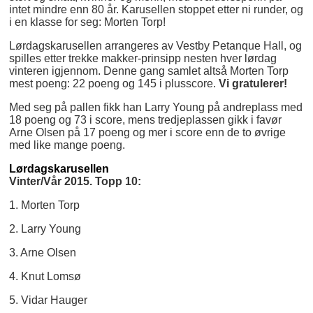
intet mindre enn 80 år. Karusellen stoppet etter ni runder, og
i en klasse for seg: Morten Torp!
Lørdagskarusellen arrangeres av Vestby Petanque Hall, og
spilles etter trekke makker-prinsipp nesten hver lørdag
vinteren igjennom. Denne gang samlet altså Morten Torp
mest poeng: 22 poeng og 145 i plusscore.
Vi gratulerer!
Med seg på pallen fikk han Larry Young på andreplass med
18 poeng og 73 i score, mens tredjeplassen gikk i favør
Arne Olsen på 17 poeng og mer i score enn de to øvrige
med like mange poeng.
Lørdagskarusellen
Vinter/Vår 2015. Topp 10:
1. Morten Torp
2. Larry Young
3. Arne Olsen
4. Knut Lomsø
5. Vidar Hauger