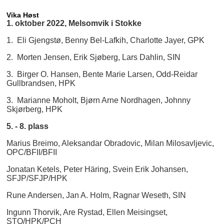
Vika Høst
1. oktober 2022, Melsomvik i Stokke
1. Eli Gjengstø, Benny Bel-Lafkih, Charlotte Jayer, GPK
2. Morten Jensen, Erik Sjøberg, Lars Dahlin, SIN
3. Birger O. Hansen, Bente Marie Larsen, Odd-Reidar
Gullbrandsen, HPK
3. Marianne Moholt, Bjørn Arne Nordhagen, Johnny
Skjørberg, HPK
5. - 8. plass
Marius Breimo, Aleksandar Obradovic, Milan Milosavljevic,
OPC/BFII/BFII
Jonatan Ketels, Peter Häring, Svein Erik Johansen,
SFJP/SFJP/HPK
Rune Andersen, Jan A. Holm, Ragnar Weseth, SIN
Ingunn Thorvik, Are Rystad, Ellen Meisingset,
STO/HPK/PCH