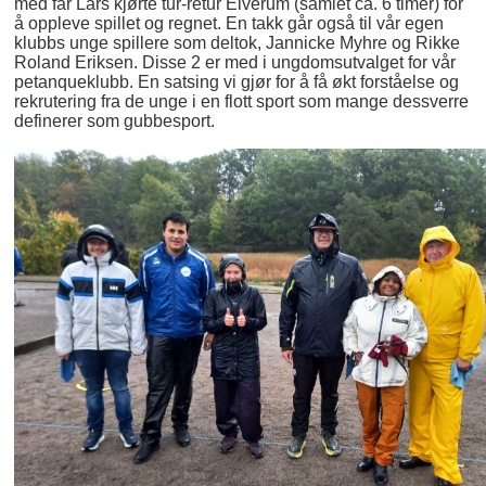
med far Lars kjørte tur-retur Elverum (samlet ca. 6 timer) for
å oppleve spillet og regnet. En takk går også til vår egen
klubbs unge spillere som deltok, Jannicke Myhre og Rikke
Roland Eriksen. Disse 2 er med i ungdomsutvalget for vår
petanqueklubb. En satsing vi gjør for å få økt forståelse og
rekrutering fra de unge i en flott sport som mange dessverre
definerer som gubbesport.