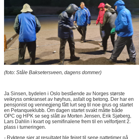
(foto: Ståle Baksetersveen, dagens dommer)
Ja Sinsen, bydelen i Oslo bestående av Norges største
veikryss omkranset av høyhus, asfalt og betong. Der har en
pensjonist og vennegjeng fått lurt seg til noe grus og startet
en Petanqueklubb. Om dagen startet svakt måtte både
OPC og HPK se seg slått av Morten Jensen, Erik Sjøberg,
Lars Dahlin i kvart og semifinalene frem til en velfortjent 2.
plass i turneringen.
- Ryktene sier at resultatet ble feiret til sene nattetimer på