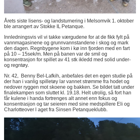
Årets siste lisens- og landsturnering i Melsomvik 1. oktober
ble arrangert av Stokke IL Petanque.
Innledningsvis vil vi takke værgudene for at de fikk fylt på
vannmagasinene og grunnvannstandene i skog og mark
den dagen. Regnbygene kom i kø inn fjorden med en fart
på 10 – 15sek/m. Men på banen var de smil og
konsentrasjon for spillet av 41 stk ikledd med solid under-
og regntøy.
Nr. 42, Benny Bel-Lafkih, anbefales det en egen studie på
der han i vanlig spilletøy lar vannet strømme fra hodet og
nedover ryggen mot skoene og bakken. Se bildet tatt under
finalekampen som sluttet kl. 19.18. Helt utrolig, så fort han
får kulene i handa fortrenges alt annet enn fokus og
konsentrasjon og tar seieren med sine medspillere Eli og
Charlotteover l aget fra Sinsen Petanqueklubb.