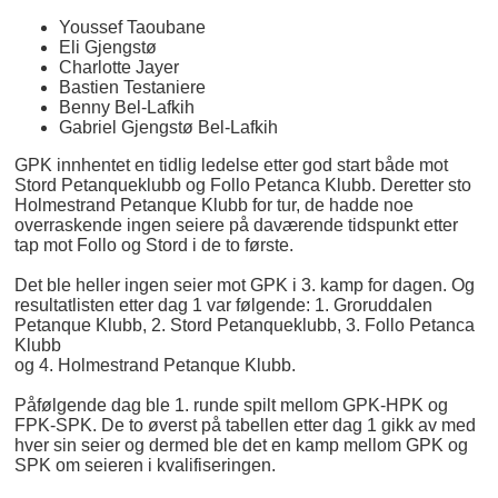
Youssef Taoubane
Eli Gjengstø
Charlotte Jayer
Bastien Testaniere
Benny Bel-Lafkih
Gabriel Gjengstø Bel-Lafkih
GPK innhentet en tidlig ledelse etter god start både mot
Stord Petanqueklubb og Follo Petanca Klubb. Deretter sto
Holmestrand Petanque Klubb for tur, de hadde noe
overraskende ingen seiere på daværende tidspunkt etter
tap mot Follo og Stord i de to første.
Det ble heller ingen seier mot GPK i 3. kamp for dagen. Og
resultatlisten etter dag 1 var følgende: 1. Groruddalen
Petanque Klubb, 2. Stord Petanqueklubb, 3. Follo Petanca
Klubb
og 4. Holmestrand Petanque Klubb.
Påfølgende dag ble 1. runde spilt mellom GPK-HPK og
FPK-SPK. De to øverst på tabellen etter dag 1 gikk av med
hver sin seier og dermed ble det en kamp mellom GPK og
SPK om seieren i kvalifiseringen.