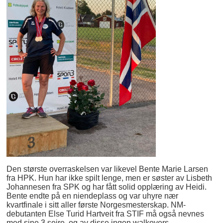
Den største overraskelsen var likevel Bente Marie Larsen
fra HPK. Hun har ikke spilt lenge, men er søster av Lisbeth
Johannesen fra SPK og har fått solid opplæring av Heidi.
Bente endte på en niendeplass og var uhyre nær
kvartfinale i sitt aller første Norgesmesterskap. NM-
debutanten Else Turid Hartveit fra STIF må også nevnes
med sine 3 seire, og av disse ingen walkovers.