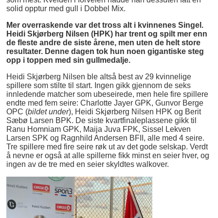
solid opptur med gull i Dobbel Mix.
Mer overraskende var det tross alt i kvinnenes Singel.
Heidi Skjørberg Nilsen (HPK) har trent og spilt mer enn
de fleste andre de siste årene, men uten de helt store
resultater. Denne dagen tok hun noen gigantiske steg
opp i toppen med sin gullmedalje.
Heidi Skjørberg Nilsen ble altså best av 29 kvinnelige
spillere som stilte til start. Ingen gikk gjennom de seks
innledende matcher som ubeseirede, men hele fire spillere
endte med fem seire: Charlotte Jayer GPK, Gunvor Berge
OPC (
bildet under
), Heidi Skjørberg Nilsen HPK og Berit
Sæbø Larsen BPK. De siste kvartfinaleplassene gikk til
Ranu Homniam GPK, Maija Juva FPK, Sissel Lekven
Larsen SPK og Ragnhild Andersen BFII, alle med 4 seire.
Tre spillere med fire seire røk ut av det gode selskap. Verdt
å nevne er også at alle spillerne fikk minst en seier hver, og
ingen av de tre med en seier skyldtes walkover.