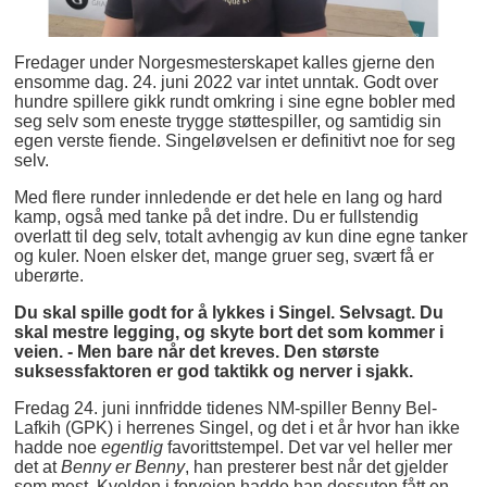
Fredager under Norgesmesterskapet kalles gjerne den
ensomme dag. 24. juni 2022 var intet unntak. Godt over
hundre spillere gikk rundt omkring i sine egne bobler med
seg selv som eneste trygge støttespiller, og samtidig sin
egen verste fiende. Singeløvelsen er definitivt noe for seg
selv.
Med flere runder innledende er det hele en lang og hard
kamp, også med tanke på det indre. Du er fullstendig
overlatt til deg selv, totalt avhengig av kun dine egne tanker
og kuler. Noen elsker det, mange gruer seg, svært få er
uberørte.
Du skal spille godt for å lykkes i Singel. Selvsagt. Du
skal mestre legging, og skyte bort det som kommer i
veien. - Men bare når det kreves. Den største
suksessfaktoren er god taktikk og nerver i sjakk.
Fredag 24. juni innfridde tidenes NM-spiller Benny Bel-
Lafkih (GPK) i herrenes Singel, og det i et år hvor han ikke
hadde noe
egentlig
favorittstempel. Det var vel heller mer
det at
Benny er Benny
, han presterer best når det gjelder
som mest. Kvelden i forveien hadde han dessuten fått en