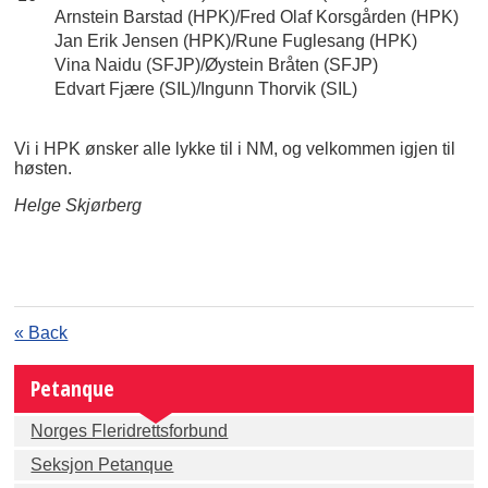
Arnstein Barstad (HPK)/Fred Olaf Korsgården (HPK)
Jan Erik Jensen (HPK)/Rune Fuglesang (HPK)
Vina Naidu (SFJP)/Øystein Bråten (SFJP)
Edvart Fjære (SIL)/Ingunn Thorvik (SIL)
Vi i HPK ønsker alle lykke til i NM, og velkommen igjen til
høsten.
Helge Skjørberg
« Back
Petanque
Norges Fleridrettsforbund
Seksjon Petanque