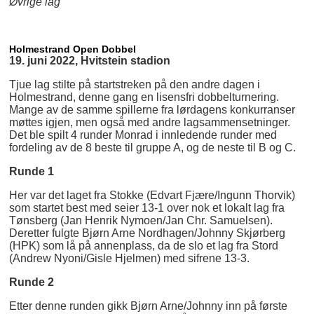
Øvrige lag
Holmestrand Open Dobbel
19. juni 2022, Hvitstein stadion
Tjue lag stilte på startstreken på den andre dagen i
Holmestrand, denne gang en lisensfri dobbelturnering.
Mange av de samme spillerne fra lørdagens konkurranser
møttes igjen, men også med andre lagsammensetninger.
Det ble spilt 4 runder Monrad i innledende runder med
fordeling av de 8 beste til gruppe A, og de neste til B og C.
Runde 1
Her var det laget fra Stokke (Edvart Fjære/Ingunn Thorvik)
som startet best med seier 13-1 over nok et lokalt lag fra
Tønsberg (Jan Henrik Nymoen/Jan Chr. Samuelsen).
Deretter fulgte Bjørn Arne Nordhagen/Johnny Skjørberg
(HPK) som lå på annenplass, da de slo et lag fra Stord
(Andrew Nyoni/Gisle Hjelmen) med sifrene 13-3.
Runde 2
Etter denne runden gikk Bjørn Arne/Johnny inn på første