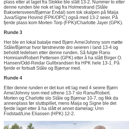
plass etter at laget fra Stokke ble slått 13-2. Nummer to etter
denne runden ble nok et lag fra Holmestrand (Ståle
Baksetersveen/Bjørnar Endal) som tok skalpen på Maija
Juva/Signe Hovind (FPK/OPC) også med 13-2 seier. På
fjerde plass kom Morten Torp (FPK)/Charlotte Jayer (GPK).
Runde 3
Her ble en lokal batalje med Bjørn Arne/Johnny som møtte
Ståle/Bjørnar hvor førstnevnte dro seieren i land 13-4 og
beholdt ledelsen etter denne runden. Så fulgte Ranu
Homniam/Robert Pettersen (GPK) etter å ha slått Birger O.
Hansen/Odd-Reidar Gullbrandsen fra HPK hele 13-1. På
fjerde er fortsatt Ståle og Bjørnar med.
Runde 4
Etter denne runden er det kun ett lag med 4 seiere Bjørn
Arne/Johnny som med sifrene 13-7 slo Ranu/Robert.
Morten og Charlotte slo Ståle og Bjørnar 10-7, og fikk da
annenplass før sluttspillet, mens Maija og Signe ble det
fjerde laget etter å ha slått et annet damelag: Unn
Fodstad/Line Eliassen (HPK) 12-2.