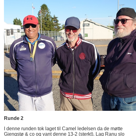
Runde 2
I denne runden tok laget til Camel ledelsen da de møtte
Gjengstø & co og vant denne 13-2 (sterkt). Lag Ranu slo