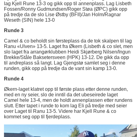
lag Kjell Rune 13-3 og gikk opp til annenplass. Lag Lisbeth
Fossen/Ronny Gudmundsen/Roger Støa (ØPC) gikk opp
på tredje da de slo Lise Østby (BFII)/Jan Holm/Ragnar
Weseth (SIN) hele 13-0
Runde 3
Camel & co beholdt sin førsteplass da de tok skalpen til lag
Ranu «Ulven» 13-5. Laget fra Økern (Lisbeth & co slet, men
slo laget fra arrangørklubben Heidi Skjørberg Nilsen/Ingun
Brekke/Ståle Baksetersveen (HPK) 13-12. De gikk da opp
til andreplass så langt. Lag Gjengstø samlet seg i denne
runden, gikk opp på tredje da de vant sin kamp 13-0.
Runde 4
Økern-laget klatret opp til første plass etter denne runden,
med en ny seier, slo de inntil da det ubeseirede laget
Camel hele 13-4, men de holdt annenplassen etter rundens
slutt. Etter tapet i runde to kom lag Eli på tredje med seier
over Laget til Ranu 13-5. Videre har Kjell Rune & co
kommet seg opp til fjerdeplass.