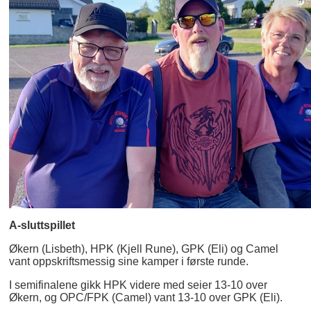
A-sluttspillet
Økern (Lisbeth), HPK (Kjell Rune), GPK (Eli) og Camel
vant oppskriftsmessig sine kamper i første runde.
I semifinalene gikk HPK videre med seier 13-10 over
Økern, og OPC/FPK (Camel) vant 13-10 over GPK (Eli).