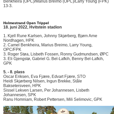
Benkheira (OPC)/Marius Breimo (OPC)/Larry Young (FPK)
13-3.
Holmestrand Open Trippel
18. juni 2022, Hvitstein stadion
1. Kjell Rune Karlsen, Johnny Skjørberg, Bjørn Arne
Nordhagen, HPK
2. Camel Benkheira, Marius Breimo, Larry Young,
OPC/FPK
3. Roger Støa, Lisbeth Fossen, Ronny Gudmundsen, ØPC
3. Eli Gjengstø, Gabriel G. Bel-Lafkih, Benny Bel-Lafkih,
GPK
5. - 8. plass
Oscar Eriksen, Eva Fjære, Edvart Fjære, STO
Heidi Skjørberg Nilsen, Ingun Brekke, Ståle
Baksetersveen, HPK
Sissel Lekven Larsen, Per Johannesen, Lisbeth
Johannesen, SPK
Ranu Homniam, Robert Pettersen, Mili Selimovic, GPK