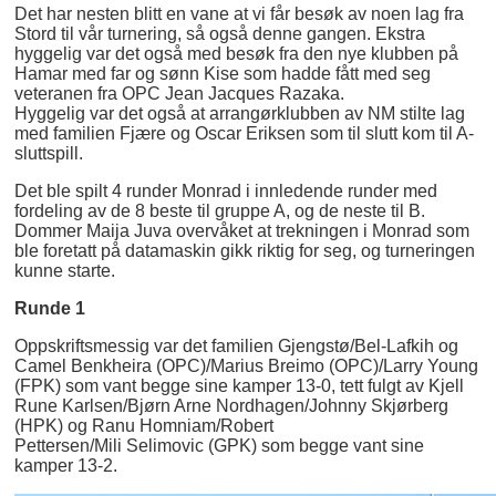
Det har nesten blitt en vane at vi får besøk av noen lag fra
Stord til vår turnering, så også denne gangen. Ekstra
hyggelig var det også med besøk fra den nye klubben på
Hamar med far og sønn Kise som hadde fått med seg
veteranen fra OPC Jean Jacques Razaka.
Hyggelig var det også at arrangørklubben av NM stilte lag
med familien Fjære og Oscar Eriksen som til slutt kom til A-
sluttspill.
Det ble spilt 4 runder Monrad i innledende runder med
fordeling av de 8 beste til gruppe A, og de neste til B.
Dommer Maija Juva overvåket at trekningen i Monrad som
ble foretatt på datamaskin gikk riktig for seg, og turneringen
kunne starte.
Runde 1
Oppskriftsmessig var det familien Gjengstø/Bel-Lafkih og
Camel Benkheira (OPC)/Marius Breimo (OPC)/Larry Young
(FPK) som vant begge sine kamper 13-0, tett fulgt av Kjell
Rune Karlsen/Bjørn Arne Nordhagen/Johnny Skjørberg
(HPK) og Ranu Homniam/Robert
Pettersen/Mili Selimovic (GPK) som begge vant sine
kamper 13-2.