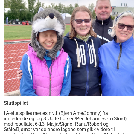
Sluttspillet
I A-sluttspillet møttes nr. 1 (Bjørn Arne/Johnny) fra
innledende og lag 8: Jarle Larsen/Per Johannesen (Stord),
med resultatet 6-13. Maija/Signe, Ranu/Robert og
Ståle/Bjørnar var de andre lagene som gikk videre til