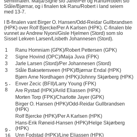
semifinalen. Maija/Signe slo Jarle/Per og Ranu/Robert slo
Ståle/Bjørnar, og i finalen tok Ranu/Robert i land seiern
med 13-7.
I B-finalen vant Birger O. Hansen/Odd-Reidar Gullbrandsen
(HPK) over Rolf Bjercke/Per A Karlsen (HPK). C-finalen ble
vunnet av Andrew Nyoni/Gisle Hjelmen (Stord) som slo
Sissel Lekven Larsen/Lisbeth Johannesen (Stord).
1
Ranu Homniam (GPK)/Robert Pettersen (GPK)
2
Signe Hovind (OPC)/Maija Juva (FPK)
3
Jarle Larsen (Stord)/Per Johannesen (Stord)
3
Ståle Baksetersveen (HPK)/Bjørnar Endal (HPK)
Bjørn Arne Nordhagen (HPK)/Johnny Skjørberg (HPK)
Enver Zecic (BFII)/Larry Young (FPK)
5 -
8
Are Rystad (HPK)/Arild Eliassen (HPK)
Morten Torp (FPK)/Charlotte Jayer (GPK)
Birger O. Hansen (HPK)/Odd-Reidar Gullbrandsen
(HPK)
Rolf Bjercke (HPK)/Per A Karlsen (HPK)
Hans-Erik Røneid-Hansen (HPK)/Helge Skjørberg
(HPK)
9 -
Unn Fodstad (HPK)/Line Eliassen (HPK)
16