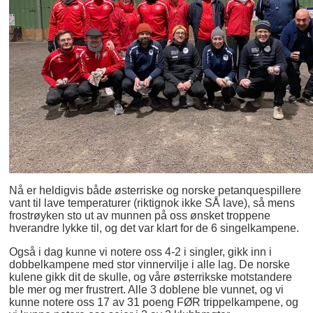
Nå er heldigvis både østerriske og norske petanquespillere
vant til lave temperaturer (riktignok ikke SÅ lave), så mens
frostrøyken sto ut av munnen på oss ønsket troppene
hverandre lykke til, og det var klart for de 6 singelkampene.
Også i dag kunne vi notere oss 4-2 i singler, gikk inn i
dobbelkampene med stor vinnervilje i alle lag. De norske
kulene gikk dit de skulle, og våre østerrikske motstandere
ble mer og mer frustrert. Alle 3 doblene ble vunnet, og vi
kunne notere oss 17 av 31 poeng FØR trippelkampene, og