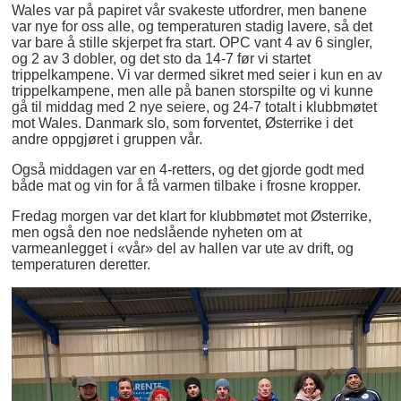
Wales var på papiret vår svakeste utfordrer, men banene
var nye for oss alle, og temperaturen stadig lavere, så det
var bare å stille skjerpet fra start. OPC vant 4 av 6 singler,
og 2 av 3 dobler, og det sto da 14-7 før vi startet
trippelkampene. Vi var dermed sikret med seier i kun en av
trippelkampene, men alle på banen storspilte og vi kunne
gå til middag med 2 nye seiere, og 24-7 totalt i klubbmøtet
mot Wales. Danmark slo, som forventet, Østerrike i det
andre oppgjøret i gruppen vår.
Også middagen var en 4-retters, og det gjorde godt med
både mat og vin for å få varmen tilbake i frosne kropper.
Fredag morgen var det klart for klubbmøtet mot Østerrike,
men også den noe nedslående nyheten om at
varmeanlegget i «vår» del av hallen var ute av drift, og
temperaturen deretter.