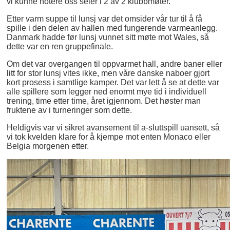
vi kunne notere oss seier i 2 av 2 klubbmøter.
Etter varm suppe til lunsj var det omsider vår tur til å få
spille i den delen av hallen med fungerende varmeanlegg.
Danmark hadde før lunsj vunnet sitt møte mot Wales, så
dette var en ren gruppefinale.
Om det var overgangen til oppvarmet hall, andre baner eller
litt for stor lunsj vites ikke, men våre danske naboer gjort
kort prosess i samtlige kamper. Det var lett å se at dette var
alle spillere som legger ned enormt mye tid i individuell
trening, time etter time, året igjennom. Det høster man
fruktene av i turneringer som dette.
Heldigvis var vi sikret avansement til a-sluttspill uansett, så
vi tok kvelden klare for å kjempe mot enten Monaco eller
Belgia morgenen etter.