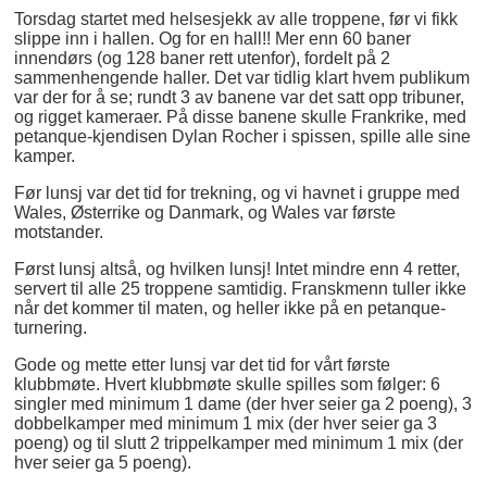
Torsdag startet med helsesjekk av alle troppene, før vi fikk
slippe inn i hallen. Og for en hall!! Mer enn 60 baner
innendørs (og 128 baner rett utenfor), fordelt på 2
sammenhengende haller. Det var tidlig klart hvem publikum
var der for å se; rundt 3 av banene var det satt opp tribuner,
og rigget kameraer. På disse banene skulle Frankrike, med
petanque-kjendisen Dylan Rocher i spissen, spille alle sine
kamper.
Før lunsj var det tid for trekning, og vi havnet i gruppe med
Wales, Østerrike og Danmark, og Wales var første
motstander.
Først lunsj altså, og hvilken lunsj! Intet mindre enn 4 retter,
servert til alle 25 troppene samtidig. Franskmenn tuller ikke
når det kommer til maten, og heller ikke på en petanque-
turnering.
Gode og mette etter lunsj var det tid for vårt første
klubbmøte. Hvert klubbmøte skulle spilles som følger: 6
singler med minimum 1 dame (der hver seier ga 2 poeng), 3
dobbelkamper med minimum 1 mix (der hver seier ga 3
poeng) og til slutt 2 trippelkamper med minimum 1 mix (der
hver seier ga 5 poeng).