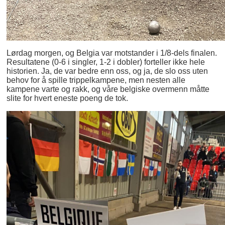
Lørdag morgen, og Belgia var motstander i 1/8-dels finalen.
Resultatene (0-6 i singler, 1-2 i dobler) forteller ikke hele
historien. Ja, de var bedre enn oss, og ja, de slo oss uten
behov for å spille trippelkampene, men nesten alle
kampene varte og rakk, og våre belgiske overmenn måtte
slite for hvert eneste poeng de tok.