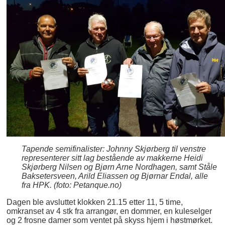
Tapende semifinalister: Johnny Skjørberg til venstre
representerer sitt lag bestående av makkerne Heidi
Skjørberg Nilsen og Bjørn Arne Nordhagen, samt Ståle
Baksetersveen, Arild Eliassen og Bjørnar Endal, alle
fra HPK. (foto: Petanque.no)
Dagen ble avsluttet klokken 21.15 etter 11, 5 time,
omkranset av 4 stk fra arrangør, en dommer, en kuleselger
og 2 frosne damer som ventet på skyss hjem i høstmørket.