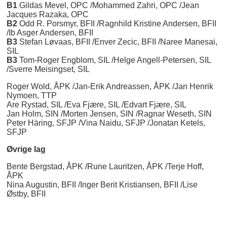
B1
Gildas Mevel, OPC /Mohammed Zahri, OPC /Jean
Jacques Razaka, OPC
B2
Odd R. Porsmyr, BFII /Ragnhild Kristine Andersen, BFII
/Ib Asger Andersen, BFII
B3
Stefan Løvaas, BFII /Enver Zecic, BFII /Naree Manesai,
SIL
B3
Tom-Roger Engblom, SIL /Helge Angell-Petersen, SIL
/Sverre Meisingset, SIL
Roger Wold, ÅPK /Jan-Erik Andreassen, ÅPK /Jan Henrik
Nymoen, TTP
Are Rystad, SIL /Eva Fjære, SIL /Edvart Fjære, SIL
Jan Holm, SIN /Morten Jensen, SIN /Ragnar Weseth, SIN
Peter Häring, SFJP /Vina Naidu, SFJP /Jonatan Ketels,
SFJP
Øvrige lag
Bente Bergstad, ÅPK /Rune Lauritzen, ÅPK /Terje Hoff,
ÅPK
Nina Augustin, BFII /Inger Berit Kristiansen, BFII /Lise
Østby, BFII