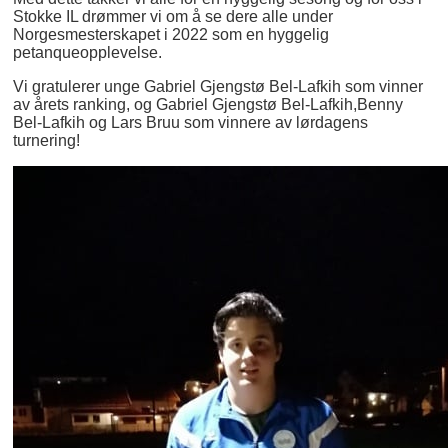
Stokke IL drømmer vi om å se dere alle under
Norgesmesterskapet i 2022 som en hyggelig
petanqueopplevelse.
Vi gratulerer unge Gabriel Gjengstø Bel-Lafkih som vinner
av årets ranking, og Gabriel Gjengstø Bel-Lafkih,Benny
Bel-Lafkih og Lars Bruu som vinnere av lørdagens
turnering!