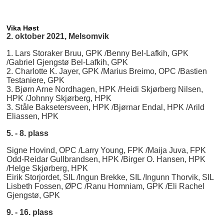
Vika Høst
2. oktober 2021, Melsomvik
1. Lars Storaker Bruu, GPK /Benny Bel-Lafkih, GPK
/Gabriel Gjengstø Bel-Lafkih, GPK
2. Charlotte K. Jayer, GPK /Marius Breimo, OPC /Bastien
Testaniere, GPK
3. Bjørn Arne Nordhagen, HPK /Heidi Skjørberg Nilsen,
HPK /Johnny Skjørberg, HPK
3. Ståle Baksetersveen, HPK /Bjørnar Endal, HPK /Arild
Eliassen, HPK
5. - 8. plass
Signe Hovind, OPC /Larry Young, FPK /Maija Juva, FPK
Odd-Reidar Gullbrandsen, HPK /Birger O. Hansen, HPK
/Helge Skjørberg, HPK
Eirik Storjordet, SIL /Ingun Brekke, SIL /Ingunn Thorvik, SIL
Lisbeth Fossen, ØPC /Ranu Homniam, GPK /Eli Rachel
Gjengstø, GPK
9. - 16. plass