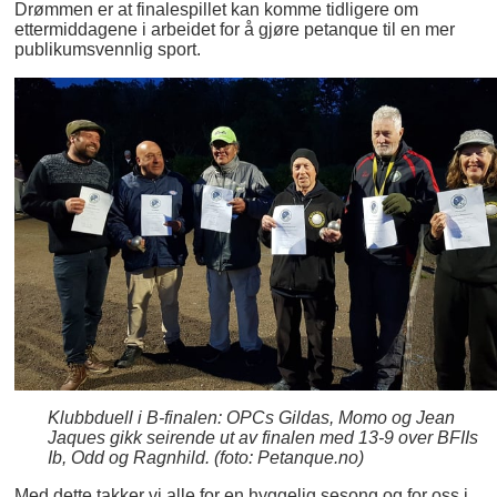
Drømmen er at finalespillet kan komme tidligere om
ettermiddagene i arbeidet for å gjøre petanque til en mer
publikumsvennlig sport.
Klubbduell i B-finalen: OPCs Gildas, Momo og Jean
Jaques gikk seirende ut av finalen med 13-9 over BFIIs
Ib, Odd og Ragnhild. (foto: Petanque.no)
Med dette takker vi alle for en hyggelig sesong og for oss i