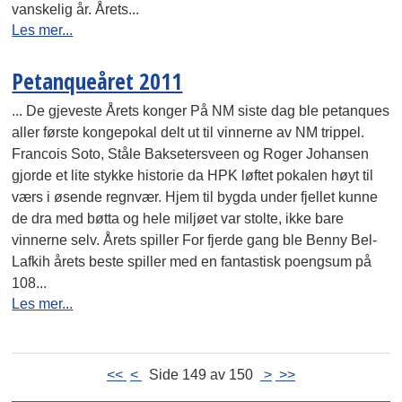
vanskelig år. Årets...
Les mer...
Petanqueåret 2011
... De gjeveste Årets konger På NM siste dag ble petanques
aller første kongepokal delt ut til vinnerne av NM trippel.
Francois Soto, Ståle Baksetersveen og Roger Johansen
gjorde et lite stykke historie da HPK løftet pokalen høyt til
værs i øsende regnvær. Hjem til bygda under fjellet kunne
de dra med bøtta og hele miljøet var stolte, ikke bare
vinnerne selv. Årets spiller For fjerde gang ble Benny Bel-
Lafkih årets beste spiller med en fantastisk poengsum på
108...
Les mer...
<<
<
Side 149 av 150
>
>>