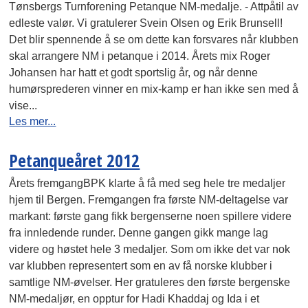
Tønsbergs Turnforening Petanque NM-medalje. - Attpåtil av
edleste valør. Vi gratulerer Svein Olsen og Erik Brunsell!
Det blir spennende å se om dette kan forsvares når klubben
skal arrangere NM i petanque i 2014. Årets mix Roger
Johansen har hatt et godt sportslig år, og når denne
humørsprederen vinner en mix-kamp er han ikke sen med å
vise...
Les mer...
Petanqueåret 2012
Årets fremgangBPK klarte å få med seg hele tre medaljer
hjem til Bergen. Fremgangen fra første NM-deltagelse var
markant: første gang fikk bergenserne noen spillere videre
fra innledende runder. Denne gangen gikk mange lag
videre og høstet hele 3 medaljer. Som om ikke det var nok
var klubben representert som en av få norske klubber i
samtlige NM-øvelser. Her gratuleres den første bergenske
NM-medaljør, en opptur for Hadi Khaddaj og Ida i et